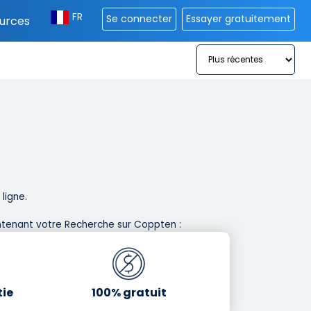
FR
Se connecter
Essayer gratuitement
urces
igne. ​
tenant votre Recherche sur Coppten : ​
tie
100% gratuit