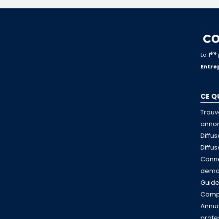
ère
La 1
Entrep
CE Q
Trouv
anno
Diffu
Diffu
Conne
dema
Guid
Compa
Annua
profe