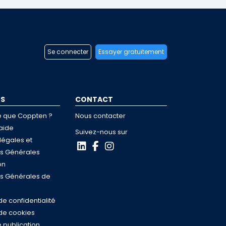
Se connecter
Essayer gratuitement
OS
CONTACT
e que Coppten ?
Nous contacter
aide
Suivez-nous sur
légales et
ns Générales
on
ns Générales de
de confidentialité
 de cookies
 publication