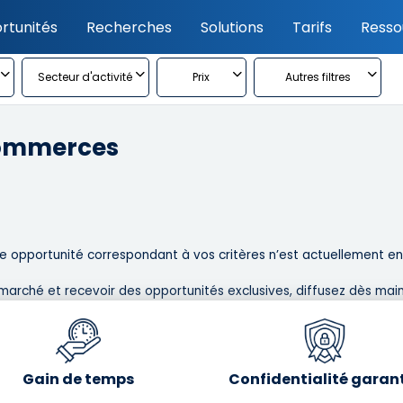
rtunités
Recherches
Solutions
Tarifs
Resso
Secteur d'activité
Prix
Autres filtres
Commerces
 opportunité correspondant à vos critères n’est actuellement en l
marché et recevoir des opportunités exclusives, diffusez dès main
Gain de temps
Confidentialité garan