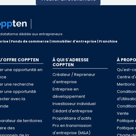
plateforme dédiée aux entrepreneurs
rise | Fonds de commerce | Immobilier d'entreprise | Franchise
U'OFFRE COPPTEN
À QUI S'ADRESSE
À PROP
COPPTEN
er une opportunité en
Qu'est-c
Créateur / Repreneur
nce
Centre d'
d'entreprise
ser une recherche
Mentions 
Entreprise en
ser une opportunité
Conditio
développement
cter avec la
d'Utilisati
Investisseur individuel
nde
Conditio
Cédant d'entreprise
e
Vente
Propriétaire d'actifs
rateur de territoires
Politique 
Pro en transmission
ire des
Politique
d'entreprise (M&A)
ssionnels de la
Charte de