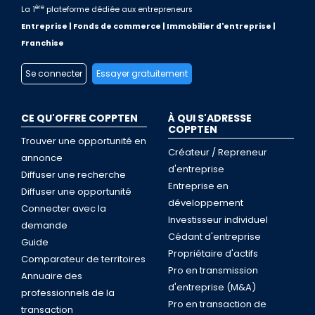
ère
La 1
plateforme dédiée aux entrepreneurs
Entreprise | Fonds de commerce | Immobilier d'entreprise |
Franchise
Se connecter
Essayer gratuitement
CE QU'OFFRE COPPTEN
À QUI S'ADRESSE
COPPTEN
Trouver une opportunité en
Créateur / Repreneur
annonce
d'entreprise
Diffuser une recherche
Entreprise en
Diffuser une opportunité
développement
Connecter avec la
Investisseur individuel
demande
Cédant d'entreprise
Guide
Propriétaire d'actifs
Comparateur de territoires
Pro en transmission
Annuaire des
d'entreprise (M&A)
professionnels de la
Pro en transaction de
transaction