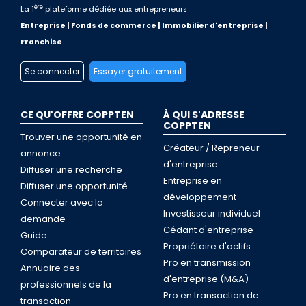
ère
La 1
plateforme dédiée aux entrepreneurs
Entreprise | Fonds de commerce | Immobilier d'entreprise |
Franchise
Se connecter
Essayer gratuitement
CE QU'OFFRE COPPTEN
À QUI S'ADRESSE
COPPTEN
Trouver une opportunité en
Créateur / Repreneur
annonce
d'entreprise
Diffuser une recherche
Entreprise en
Diffuser une opportunité
développement
Connecter avec la
Investisseur individuel
demande
Cédant d'entreprise
Guide
Propriétaire d'actifs
Comparateur de territoires
Pro en transmission
Annuaire des
d'entreprise (M&A)
professionnels de la
Pro en transaction de
transaction