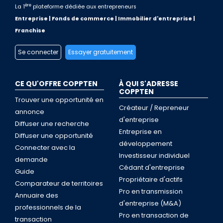
ère
La 1
plateforme dédiée aux entrepreneurs
Entreprise | Fonds de commerce | Immobilier d'entreprise |
Franchise
Se connecter
Essayer gratuitement
CE QU'OFFRE COPPTEN
À QUI S'ADRESSE
COPPTEN
Trouver une opportunité en
Créateur / Repreneur
annonce
d'entreprise
Diffuser une recherche
Entreprise en
Diffuser une opportunité
développement
Connecter avec la
Investisseur individuel
demande
Cédant d'entreprise
Guide
Propriétaire d'actifs
Comparateur de territoires
Pro en transmission
Annuaire des
d'entreprise (M&A)
professionnels de la
Pro en transaction de
transaction