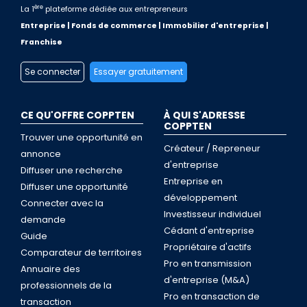
ère
La 1
plateforme dédiée aux entrepreneurs
Entreprise | Fonds de commerce | Immobilier d'entreprise |
Franchise
Se connecter
Essayer gratuitement
CE QU'OFFRE COPPTEN
À QUI S'ADRESSE
COPPTEN
Trouver une opportunité en
Créateur / Repreneur
annonce
d'entreprise
Diffuser une recherche
Entreprise en
Diffuser une opportunité
développement
Connecter avec la
Investisseur individuel
demande
Cédant d'entreprise
Guide
Propriétaire d'actifs
Comparateur de territoires
Pro en transmission
Annuaire des
d'entreprise (M&A)
professionnels de la
Pro en transaction de
transaction