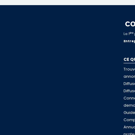
ère
La 1
Entrep
CE Q
Trouv
anno
Diffu
Diffu
Conne
dema
Guid
Compa
Annua
profe