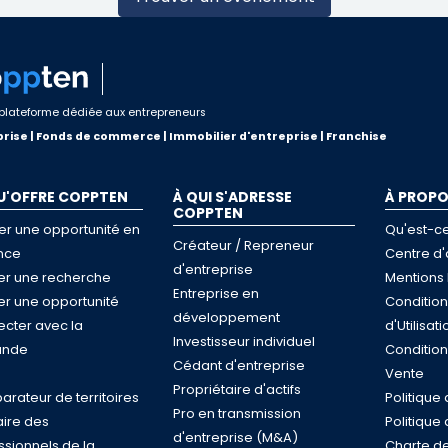
plateforme dédiée aux entrepreneurs
rise | Fonds de commerce | Immobilier d'entreprise | Franchise
U'OFFRE COPPTEN
À QUI S'ADRESSE
À PROP
COPPTEN
er une opportunité en
Qu'est-c
Créateur / Repreneur
nce
Centre d'
d'entreprise
ser une recherche
Mentions 
Entreprise en
ser une opportunité
Conditio
développement
cter avec la
d'Utilisati
Investisseur individuel
nde
Conditio
Cédant d'entreprise
e
Vente
Propriétaire d'actifs
rateur de territoires
Politique 
Pro en transmission
ire des
Politique
d'entreprise (M&A)
ssionnels de la
Charte de