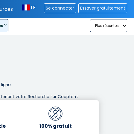
FR
Se connecter
Essayer gratuitement
urces
es
igne. ​
tenant votre Recherche sur Coppten : ​
tie
100% gratuit