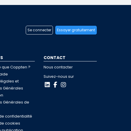
Se connecter
Essayer gratuitement
OS
CONTACT
e que Coppten ?
Nous contacter
aide
Suivez-nous sur
légales et
ns Générales
on
ns Générales de
de confidentialité
 de cookies
 publication