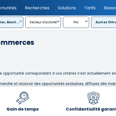
rtunités
Recherches
Solutions
Tarifs
Resso
ier, Mont...
Secteur d'activité
Prix
Autres filtr
Commerces
 opportunité correspondant à vos critères n’est actuellement en l
marché et recevoir des opportunités exclusives, diffusez dès main
Gain de temps
Confidentialité garan