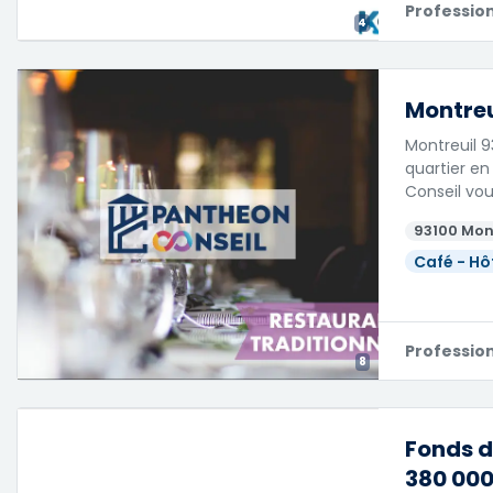
Professio
4
Montreu
Montreuil 9
quartier en
Conseil vou
93100 Mon
Café - Hô
Professio
8
Fonds d
380 000