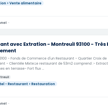
ion > Vente alimentaire
nnel
·
ant avec Extration - Montreuil 93100 - Très
cement
93100 - Fonds de Commerce d'un Restaurant - Quartier Croix de
t - Clientèle Mixte.Le restaurant de 53m2 comprend :- Extrac
ses en terrasse- Fort flux …
treuil
tel - Restaurant > Restauration
nnel
·