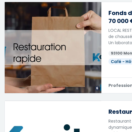
Fonds d
70 000 
LOCAL REST
de chaussé
Un laborato
93100 Mon
Café - Hô
Professio
6
Restaur
Restaurant 
dynamique 