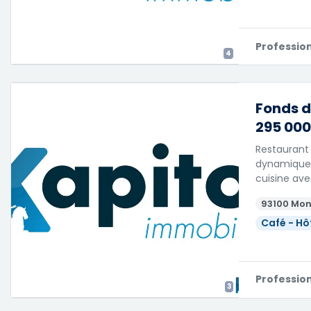
Professio
4
Fonds d
295 000
Restaurant 
dynamique 
cuisine ave
93100 Mon
Café - Hô
Professio
3