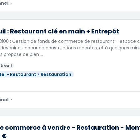
nnel
·
il : Restaurant clé en main + Entrepôt
3100 : Cession de fonds de commerce de restaurant + espace cu
 devenir au coeur de constructions récentes, et à quelques min
s propose ce bien …
treuil
tel - Restaurant > Restauration
nnel
·
e commerce à vendre - Restauration - Montr
 €