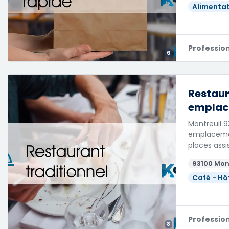
Alimentat
Professio
6
Restaur
empla
Montreuil 
emplacemen
places assi
93100 Mon
Café - Hô
Professio
8