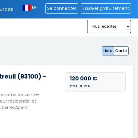
FR
Se connecter
Essayer gratuitement
urces
Liste
Carte
euil (93100) -
120 000 €
PRIX DE VENTE
omptoir de vente-
ur résidentiel et
GutierrezAgent