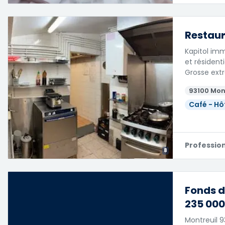
Restaur
Kapitol imm
et résident
Grosse extr
93100 Mon
Café - Hô
Professio
8
Fonds d
235 000
Montreuil 