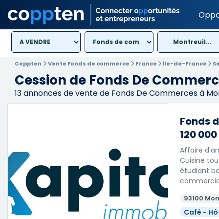
Oppo
Montreuil...
Coppten
Vente Fonds de commerce
France
Île-de-France
S
Cession de Fonds De Commerce
13
annonces de vente de Fonds De Commerces à Mont
Fonds d
120 000
Affaire d'
Cuisine tou
étudiant bo
commercia
93100 Mon
Café - Hô