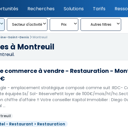
rtunités
Recherches
Solutions
Tarifs
Resso
Secteur d'activité
Prix
Autres filtres
eine-Saint-Denis
Montreuil
s à Montreuil
reuil.
e commerce à vendre - Restauration - Montr
 €
angle - emplacement stratégique composé comme suit :RDC- C
te équipée.Ss/ Sol- RéservePetit loyer de 1100€/mois/ht/hc.Secte
n chiffre d'affaire !! Votre conseiller Kapitol Immobilier : Diego 
l …
treuil
tel - Restaurant > Restauration