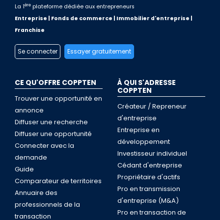
ère
La 1
plateforme dédiée aux entrepreneurs
Entreprise | Fonds de commerce | Immobilier d'entreprise |
Franchise
Se connecter
Essayer gratuitement
CE QU'OFFRE COPPTEN
À QUI S'ADRESSE
COPPTEN
Trouver une opportunité en
Créateur / Repreneur
annonce
d'entreprise
Diffuser une recherche
Entreprise en
Diffuser une opportunité
développement
Connecter avec la
Investisseur individuel
demande
Cédant d'entreprise
Guide
Propriétaire d'actifs
Comparateur de territoires
Pro en transmission
Annuaire des
d'entreprise (M&A)
professionnels de la
Pro en transaction de
transaction