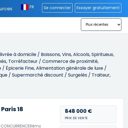
FR
Se connecter
Essayer gratuitement
urces
rée à domicile / Boissons, Vins, Alcools, Spiritueux,
t thés, Torréfacteur / Commerce de proximité,
 / Épicerie Fine, Alimentation générale de luxe /
ue / Supermarché discount / Surgelés / Traiteur,
Paris 18
848 000 €
PRIX DE VENTE
UNE CONCURRENCERémy