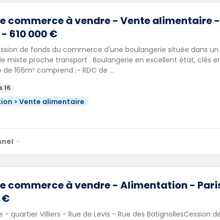
e commerce à vendre - Vente alimentaire - 
 - 610 000 €
Cession de fonds du commerce d'une boulangerie située dans un
le mixte proche transport . Boulangerie en excellent état, clés 
e de 166m² comprend :- RDC de …
s 16
ion > Vente alimentaire
nnel
·
e commerce à vendre - Alimentation - Paris
 €
 - quartier Villiers - Rue de Levis - Rue des BatignollesCessio