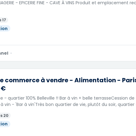
GERIE - EPICERIE FINE - CAVE À VINS Produit et emplacement re
 17
tion
nnel
·
e commerce à vendre - Alimentation - Paris
 €
 - quartier 100% Belleville !! Bar à vin + belle terrasseCession
à vin - 'Bar à vin'Très bon quartier de vie, plutôt du soir, quartier
s 20
tion