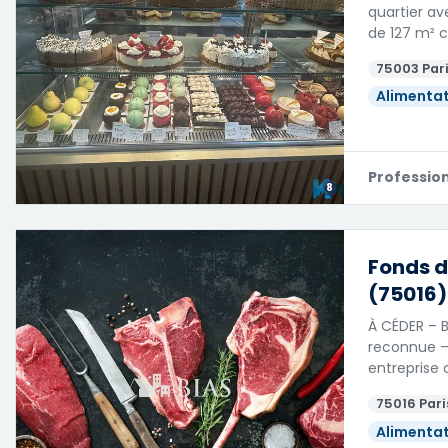
quartier av
de 127 m² 
75003 Pari
Alimentat
Professio
8
Fonds d
(75016)
À CÉDER – B
reconnue –
entreprise 
75016 Pari
Alimentat