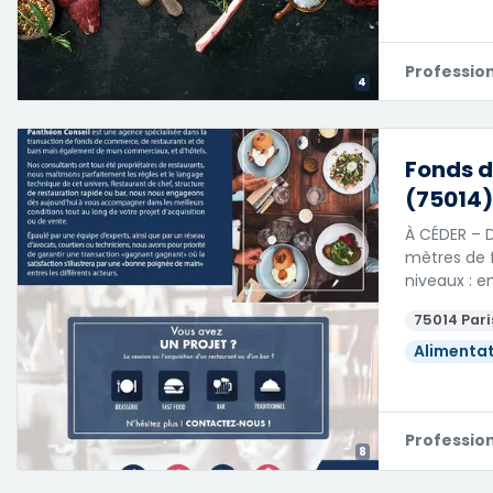
Professio
4
Fonds d
(75014)
À CÉDER – D
mètres de f
niveaux : e
75014 Pari
Alimentat
Professio
8