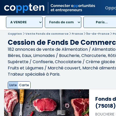
Oppo
Paris...
Coppten
Vente Fonds de commerce
France
Île-de-France
P
Cession de Fonds De Commerce
182
annonces de vente de Alimentation / Alimentation du
Bières, Eaux, Limonades / Boucherie, Charcuterie, Rôt
Supérette / Confiserie, Chocolaterie / Crème glacée et
Fruits et Légumes / Marché couvert, Marché alimenta
Traiteur spécialisé à Paris.
Liste
Carte
Fonds d
(75018)
BOUCHERIE 