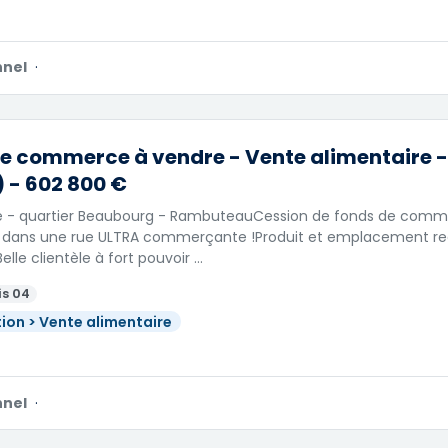
nnel
·
e commerce à vendre - Vente alimentaire -
 - 602 800 €
 - quartier Beaubourg - RambuteauCession de fonds de comme
ie dans une rue ULTRA commerçante !Produit et emplacement re
elle clientèle à fort pouvoir …
is 04
ion > Vente alimentaire
nnel
·