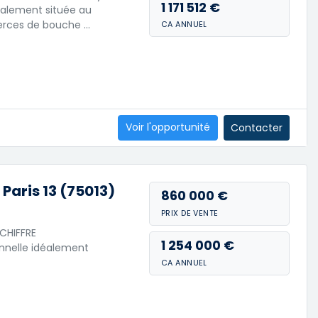
1 171 512 €
déalement située au
rces de bouche …
CA ANNUEL
Voir l'opportunité
Contacter
Paris 13 (75013)
860 000 €
PRIX DE VENTE
CHIFFRE
1 254 000 €
onnelle idéalement
CA ANNUEL