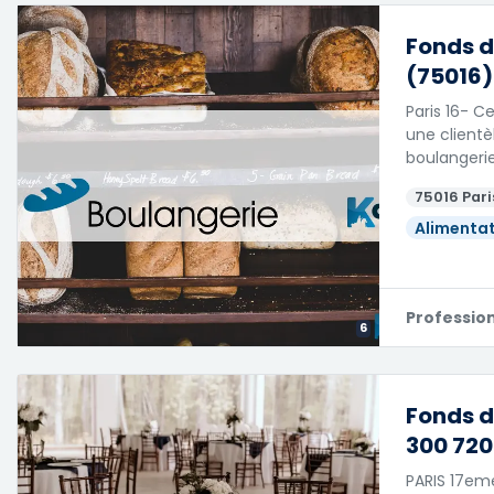
Fonds d
(75016)
Paris 16- 
une clientè
boulangeri
75016 Pari
Alimentat
Professio
6
Fonds d
300 720
PARIS 17eme