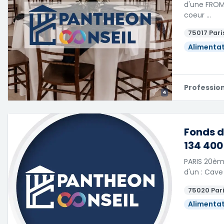
d'une FROMA
coeur …
75017 Paris
Alimenta
Professio
4
Fonds d
134 400
PARIS 20ème
d'un : Cave 
75020 Pari
Alimenta