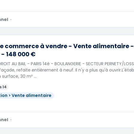
nnel
·
e commerce à vendre - Vente alimentaire - 
 - 148 000 €
ROIT AU BAIL - PARIS 14è - BOULANGERIE - SECTEUR PERNETY/LOSS
açade, refaite entièrement à neuf. Il n'y a plus qu'à ouvrir.L'ét
n surface, 30 m² …
s 14
ion > Vente alimentaire
nnel
·