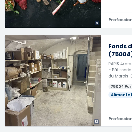
Professio
4
Fonds d
(75004)
PARIS 4eme
- Pâtisser
du Marais !B
75004 Par
Alimentat
Professio
12