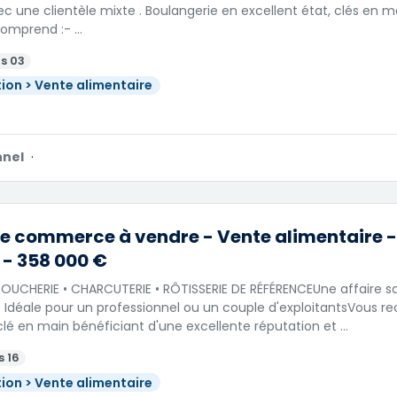
ec une clientèle mixte . Boulangerie en excellent état, clés en 
comprend :- …
s 03
ion > Vente alimentaire
nnel
·
e commerce à vendre - Vente alimentaire - 
 - 358 000 €
OUCHERIE • CHARCUTERIE • RÔTISSERIE DE RÉFÉRENCEUne affaire sa
 Idéale pour un professionnel ou un couple d'exploitantsVous r
clé en main bénéficiant d'une excellente réputation et …
s 16
ion > Vente alimentaire