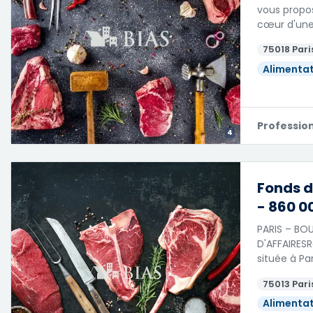
vous propos
cœur d'un
75018 Paris
Alimentat
Professio
4
Fonds d
- 860 0
PARIS – BO
D'AFFAIRESR
située à Par
75013 Paris
Alimentat