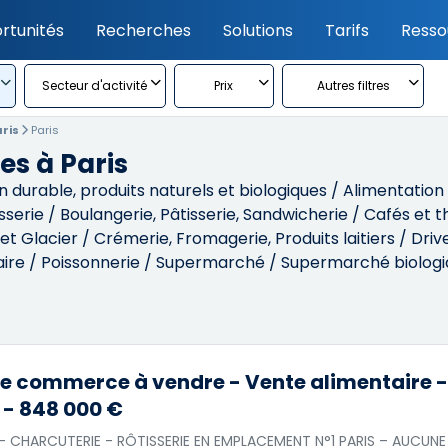
rtunités
Recherches
Solutions
Tarifs
Resso
Secteur d'activité
Prix
Autres filtres
aris
Paris
s à Paris
rable, produits naturels et biologiques / Alimentation liv
isserie / Boulangerie, Pâtisserie, Sandwicherie / Cafés e
 Glacier / Crémerie, Fromagerie, Produits laitiers / Drive
ire / Poissonnerie / Supermarché / Supermarché biologiq
e commerce à vendre - Vente alimentaire - 
 - 848 000 €
- CHARCUTERIE - RÔTISSERIE EN EMPLACEMENT N°1 PARIS – AUC