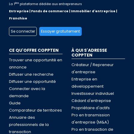
ère
La 1
plateforme dédiée aux entrepreneurs
Entreprise | Fonds de commerce | Immobilier d'entreprise |
Franchise
Se connecter
Essayer gratuitement
CE QU'OFFRE COPPTEN
À QUI S'ADRESSE
COPPTEN
Trouver une opportunité en
Créateur / Repreneur
annonce
d'entreprise
Diffuser une recherche
Entreprise en
Diffuser une opportunité
développement
Connecter avec la
Investisseur individuel
demande
Cédant d'entreprise
Guide
Propriétaire d'actifs
Comparateur de territoires
Pro en transmission
Annuaire des
d'entreprise (M&A)
professionnels de la
Pro en transaction de
transaction