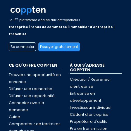
ère
La 1
plateforme dédiée aux entrepreneurs
Entreprise | Fonds de commerce | Immobilier d'entreprise |
Franchise
Se connecter
Essayer gratuitement
CE QU'OFFRE COPPTEN
À QUI S'ADRESSE
COPPTEN
Trouver une opportunité en
Créateur / Repreneur
annonce
d'entreprise
Diffuser une recherche
Entreprise en
Diffuser une opportunité
développement
Connecter avec la
Investisseur individuel
demande
Cédant d'entreprise
Guide
Propriétaire d'actifs
Comparateur de territoires
Pro en transmission
Annuaire des