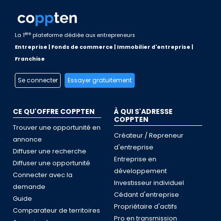
ère
La 1
plateforme dédiée aux entrepreneurs
Entreprise | Fonds de commerce | Immobilier d'entreprise |
Franchise
Se connecter
Essayer gratuitement
CE QU'OFFRE COPPTEN
À QUI S'ADRESSE
COPPTEN
Trouver une opportunité en
Créateur / Repreneur
annonce
d'entreprise
Diffuser une recherche
Entreprise en
Diffuser une opportunité
développement
Connecter avec la
Investisseur individuel
demande
Cédant d'entreprise
Guide
Propriétaire d'actifs
Comparateur de territoires
Pro en transmission