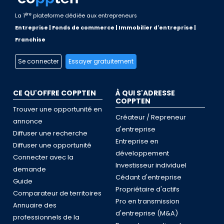
ère
La 1
plateforme dédiée aux entrepreneurs
Entreprise | Fonds de commerce | Immobilier d'entreprise |
Franchise
Se connecter
Essayer gratuitement
CE QU'OFFRE COPPTEN
À QUI S'ADRESSE
COPPTEN
Trouver une opportunité en
Créateur / Repreneur
annonce
d'entreprise
Diffuser une recherche
Entreprise en
Diffuser une opportunité
développement
Connecter avec la
Investisseur individuel
demande
Cédant d'entreprise
Guide
Propriétaire d'actifs
Comparateur de territoires
Pro en transmission
Annuaire des
d'entreprise (M&A)
professionnels de la