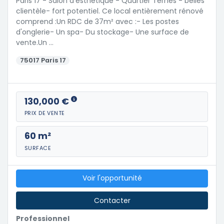
Paris 17 - Salon d'esthétique - Quartier Ternes - belles
clientèle- fort potentiel. Ce local entièrement rénové
comprend :Un RDC de 37m² avec :- Les postes
d'onglerie- Un spa- Du stockage- Une surface de
vente.Un …
75017 Paris 17
130,000 €
PRIX DE VENTE
60 m²
SURFACE
Voir l'opportunité
Contacter
Professionnel