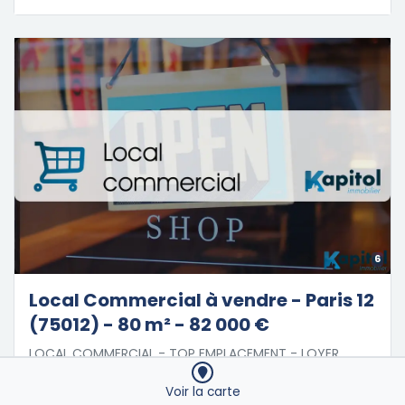
6
Local Commercial à vendre - Paris 12
(75012) - 80 m² - 82 000 €
LOCAL COMMERCIAL - TOP EMPLACEMENT - LOYER
ECXEPTIONNEL !!Superficie totale : 80m²RDC :
55m²Ss/Sol : 25m² Commerce en cours d'exploitation
Voir la carte