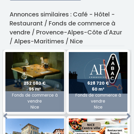
Annonces similaires : Café - Hôtel -
Restaurant / Fonds de commerce à
vendre / Provence-Alpes-Côte d'Azur
/ Alpes-Maritimes / Nice
252 080 €
628 720 €
95 m²
60 m²
Fonds de commerce à
Fonds de commerce à
vendre
vendre
Nice
Nice
Previous
Ne