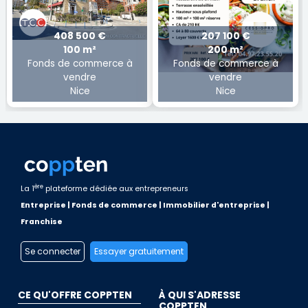
408 500 €
207 100 €
100 m²
200 m²
Fonds de commerce à
Fonds de commerce à
vendre
vendre
Nice
Nice
ère
La 1
plateforme dédiée aux entrepreneurs
Entreprise | Fonds de commerce | Immobilier d'entreprise |
Franchise
Se connecter
Essayer gratuitement
CE QU'OFFRE COPPTEN
À QUI S'ADRESSE
COPPTEN