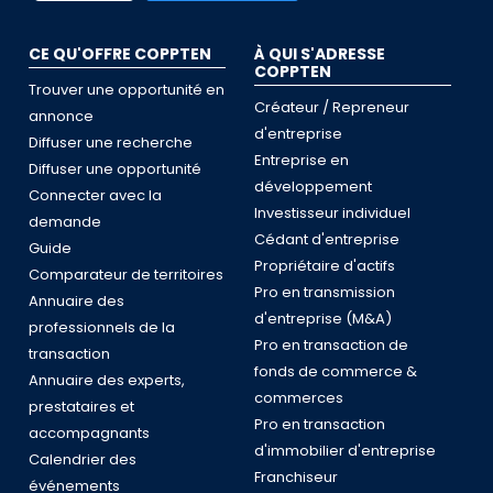
CE QU'OFFRE COPPTEN
À QUI S'ADRESSE
COPPTEN
Trouver une opportunité en
Créateur / Repreneur
annonce
d'entreprise
Diffuser une recherche
Entreprise en
Diffuser une opportunité
développement
Connecter avec la
Investisseur individuel
demande
Cédant d'entreprise
Guide
Propriétaire d'actifs
Comparateur de territoires
Pro en transmission
Annuaire des
d'entreprise (M&A)
professionnels de la
Pro en transaction de
transaction
fonds de commerce &
Annuaire des experts,
commerces
prestataires et
Pro en transaction
accompagnants
d'immobilier d'entreprise
Calendrier des
Franchiseur
événements