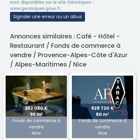
sont disponibles sur le site Géorisques :
www.georisques.gouv.fr.
Signaler une erreur ou un abus
Annonces similaires : Café - Hôtel -
Restaurant / Fonds de commerce à
vendre / Provence-Alpes-Côte d'Azur
/ Alpes-Maritimes / Nice
252 080 €
628 720 €
95 m²
60 m²
Fonds de commerce à
Fonds de commerce à
vendre
vendre
Nice
Nice