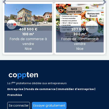
Previous
Ne
408 500 €
207 100 €
100 m²
200 m²
Fonds de commerce à
Fonds de commerce à
vendre
vendre
Nice
Nice
ère
La 1
plateforme dédiée aux entrepreneurs
Entreprise | Fonds de commerce | Immobilier d'entreprise |
Franchise
Se connecter
Essayer gratuitement