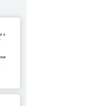
vé à
s
2026