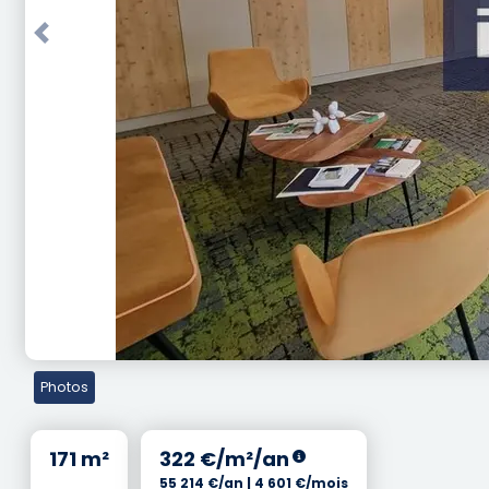
Previous
Photos
171 m²
322 €/m²/an
55 214 €/an | 4 601 €/mois