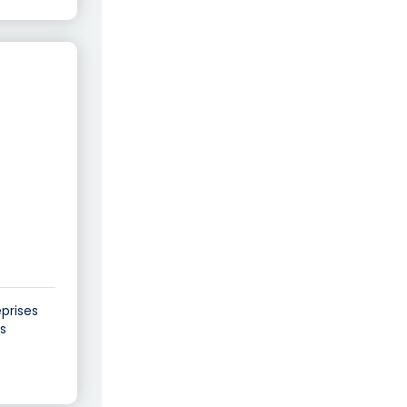
eprises
es