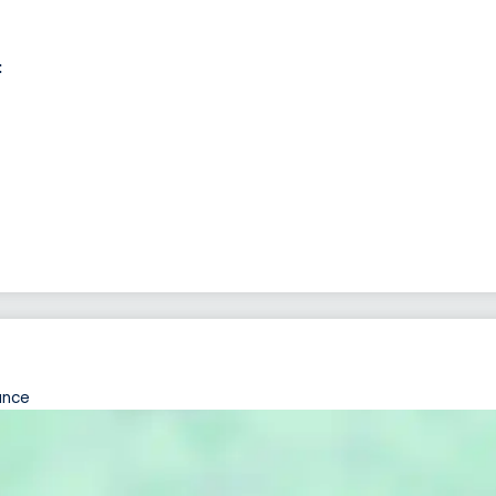
:
ance