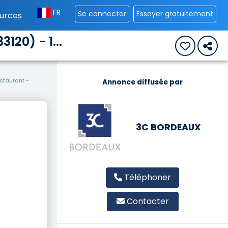
FR
Se connecter
Essayer gratuitement
urces
20) - 1...
staurant -
Annonce diffusée par
3C BORDEAUX
Téléphoner
Contacter