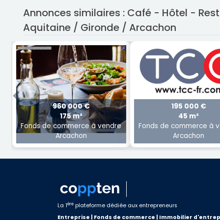
Annonces similaires : Café - Hôtel - Re
Aquitaine / Gironde / Arcachon
Previous
960 000 €
195 000 €
175 m²
45 m²
Fonds de commerce à vendre
Fonds de commerce à v
Arcachon
Arcachon
ère
La 1
plateforme dédiée aux entrepreneurs
Entreprise | Fonds de commerce | Immobilier d'entrep