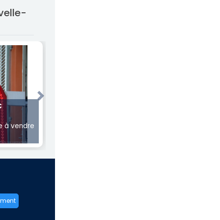
velle-
Next
€
 à vendre
ement