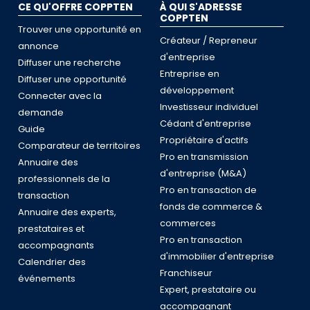
CE QU'OFFRE COPPTEN
À QUI S'ADRESSE
COPPTEN
Trouver une opportunité en
Créateur / Repreneur
annonce
d'entreprise
Diffuser une recherche
Entreprise en
Diffuser une opportunité
développement
Connecter avec la
Investisseur individuel
demande
Cédant d'entreprise
Guide
Propriétaire d'actifs
Comparateur de territoires
Pro en transmission
Annuaire des
d'entreprise (M&A)
professionnels de la
Pro en transaction de
transaction
fonds de commerce &
Annuaire des experts,
commerces
prestataires et
Pro en transaction
accompagnants
d'immobilier d'entreprise
Calendrier des
Franchiseur
événements
Expert, prestataire ou
accompagnant