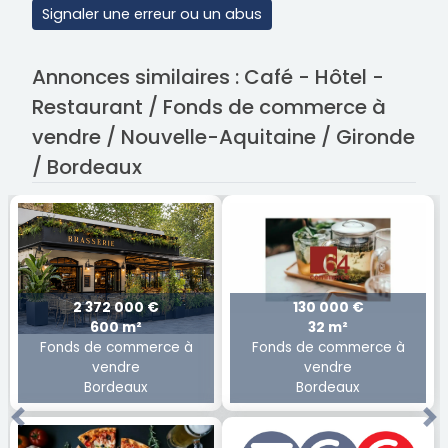
Signaler une erreur ou un abus
Annonces similaires : Café - Hôtel -
Restaurant / Fonds de commerce à
vendre / Nouvelle-Aquitaine / Gironde
/ Bordeaux
2 372 000 €
130 000 €
600 m²
32 m²
Fonds de commerce à
Fonds de commerce à
vendre
vendre
Bordeaux
Bordeaux
Previous
Ne