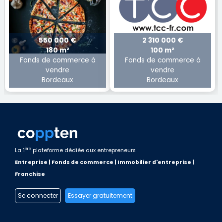
550 000 €
2 310 000 €
180 m²
100 m²
Fonds de commerce à
Fonds de commerce à
vendre
vendre
Bordeaux
Bordeaux
ère
La 1
plateforme dédiée aux entrepreneurs
Entreprise | Fonds de commerce | Immobilier d'entreprise |
Franchise
Se connecter
Essayer gratuitement