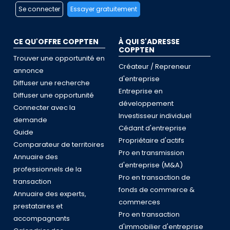
Se connecter
Essayer gratuitement
CE QU'OFFRE COPPTEN
À QUI S'ADRESSE
COPPTEN
Trouver une opportunité en
Créateur / Repreneur
annonce
d'entreprise
Diffuser une recherche
Entreprise en
Diffuser une opportunité
développement
Connecter avec la
Investisseur individuel
demande
Cédant d'entreprise
Guide
Propriétaire d'actifs
Comparateur de territoires
Pro en transmission
Annuaire des
d'entreprise (M&A)
professionnels de la
Pro en transaction de
transaction
fonds de commerce &
Annuaire des experts,
commerces
prestataires et
Pro en transaction
accompagnants
d'immobilier d'entreprise