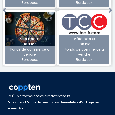
Bordeaux
Bordeaux
Previous
Ne
550 000 €
2 310 000 €
180 m²
100 m²
Fonds de commerce à
Fonds de commerce à
vendre
vendre
Bordeaux
Bordeaux
ère
La 1
plateforme dédiée aux entrepreneurs
Entreprise | Fonds de commerce | Immobilier d'entreprise |
Franchise