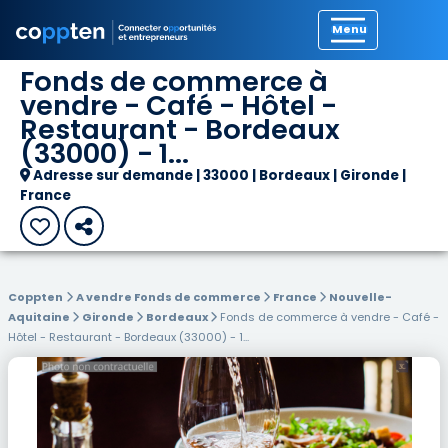
Précédent
Fonds de commerce à
vendre - Café - Hôtel -
Restaurant - Bordeaux
(33000) - 1...
Adresse sur demande | 33000 | Bordeaux | Gironde |
France
Coppten
A vendre Fonds de commerce
France
Nouvelle-
Aquitaine
Gironde
Bordeaux
Fonds de commerce à vendre - Café -
Hôtel - Restaurant - Bordeaux (33000) - 1...