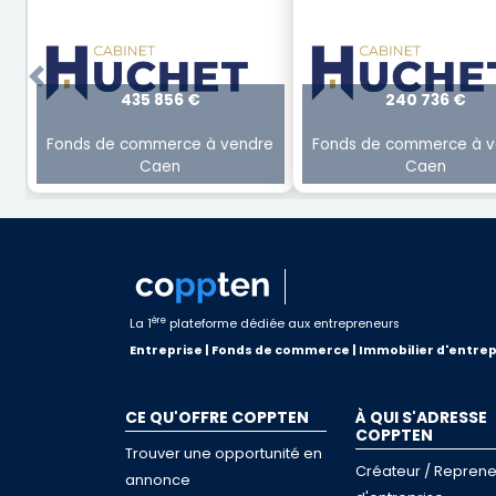
Previous
435 856 €
240 736 €
Fonds de commerce à vendre
Fonds de commerce à v
Caen
Caen
ère
La 1
plateforme dédiée aux entrepreneurs
Entreprise | Fonds de commerce | Immobilier d'entrep
CE QU'OFFRE COPPTEN
À QUI S'ADRESSE
COPPTEN
Trouver une opportunité en
Créateur / Reprene
annonce