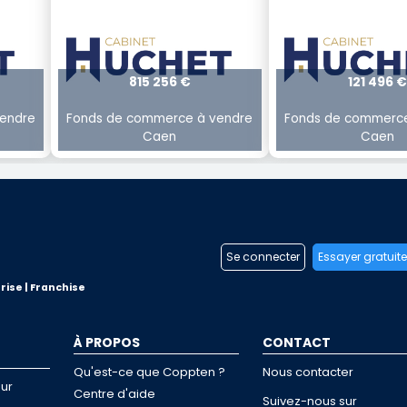
815 256 €
121 496 €
endre
Fonds de commerce à vendre
Fonds de commerce
Caen
Caen
Se connecter
Essayer gratuit
rise | Franchise
À PROPOS
CONTACT
Qu'est-ce que Coppten ?
Nous contacter
ur
Centre d'aide
Suivez-nous sur