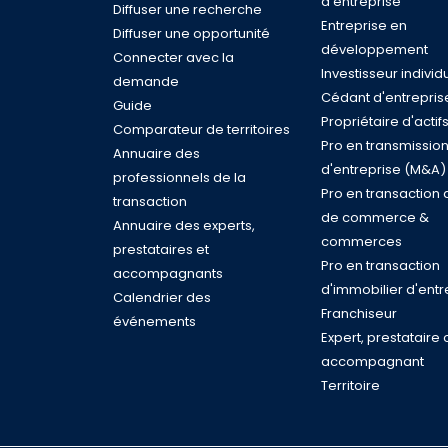
d'entreprise
Diffuser une recherche
Entreprise en
Diffuser une opportunité
développement
Connecter avec la
Investisseur individ
demande
Cédant d'entrepris
Guide
Propriétaire d'actif
Comparateur de territoires
Pro en transmissio
Annuaire des
d'entreprise (M&A)
professionnels de la
Pro en transaction 
transaction
de commerce &
Annuaire des experts,
commerces
prestataires et
Pro en transaction
accompagnants
d'immobilier d'entr
Calendrier des
Franchiseur
événements
Expert, prestataire 
accompagnant
Territoire