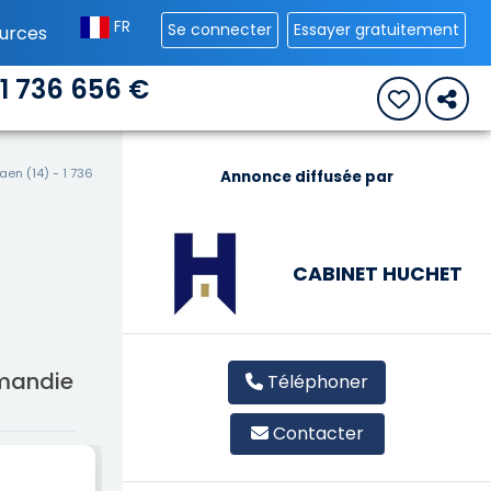
FR
Se connecter
Essayer gratuitement
urces
1 736 656 €
en (14) - 1 736
Annonce diffusée par
CABINET HUCHET
rmandie
Téléphoner
Contacter