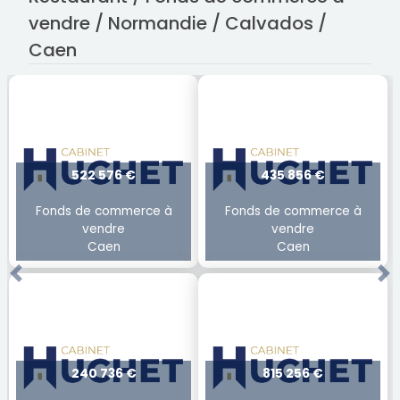
vendre / Normandie / Calvados /
Caen
522 576 €
435 856 €
Fonds de commerce à
Fonds de commerce à
vendre
vendre
Caen
Caen
Previous
Ne
240 736 €
815 256 €