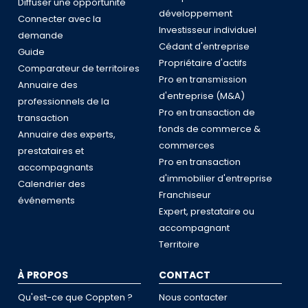
Diffuser une opportunité
développement
Connecter avec la
Investisseur individuel
demande
Cédant d'entreprise
Guide
Propriétaire d'actifs
Comparateur de territoires
Pro en transmission
Annuaire des
d'entreprise (M&A)
professionnels de la
Pro en transaction de
transaction
fonds de commerce &
Annuaire des experts,
commerces
prestataires et
Pro en transaction
accompagnants
d'immobilier d'entreprise
Calendrier des
Franchiseur
événements
Expert, prestataire ou
accompagnant
Territoire
À PROPOS
CONTACT
Qu'est-ce que Coppten ?
Nous contacter