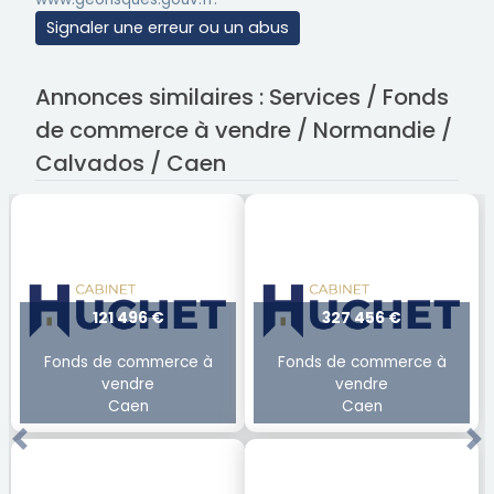
Signaler une erreur ou un abus
Annonces similaires : Services / Fonds
de commerce à vendre / Normandie /
Calvados / Caen
121 496 €
327 456 €
Fonds de commerce à
Fonds de commerce à
vendre
vendre
Caen
Caen
Previous
Ne