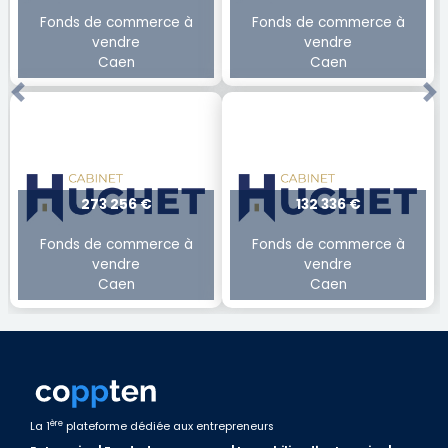
Fonds de commerce à
Fonds de commerce à
vendre
vendre
Caen
Caen
Previous
Ne
273 256 €
132 336 €
Fonds de commerce à
Fonds de commerce à
vendre
vendre
Caen
Caen
ère
La 1
plateforme dédiée aux entrepreneurs