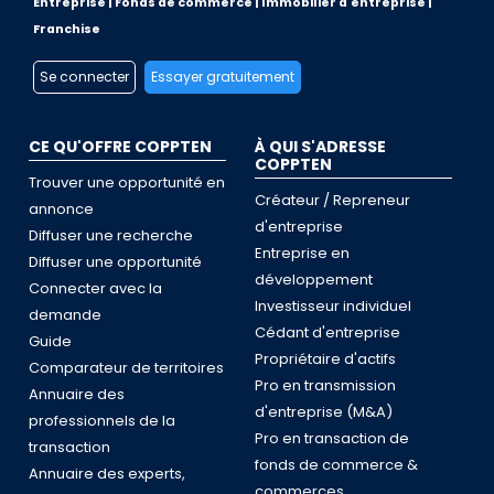
Entreprise | Fonds de commerce | Immobilier d'entreprise |
Franchise
Se connecter
Essayer gratuitement
CE QU'OFFRE COPPTEN
À QUI S'ADRESSE
COPPTEN
Trouver une opportunité en
Créateur / Repreneur
annonce
d'entreprise
Diffuser une recherche
Entreprise en
Diffuser une opportunité
développement
Connecter avec la
Investisseur individuel
demande
Cédant d'entreprise
Guide
Propriétaire d'actifs
Comparateur de territoires
Pro en transmission
Annuaire des
d'entreprise (M&A)
professionnels de la
Pro en transaction de
transaction
fonds de commerce &
Annuaire des experts,
commerces