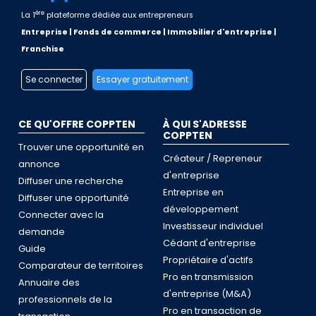
ère
La 1
plateforme dédiée aux entrepreneurs
Entreprise | Fonds de commerce | Immobilier d'entreprise |
Franchise
Se connecter
Essayer gratuitement
CE QU'OFFRE COPPTEN
À QUI S'ADRESSE
COPPTEN
Trouver une opportunité en
Créateur / Repreneur
annonce
d'entreprise
Diffuser une recherche
Entreprise en
Diffuser une opportunité
développement
Connecter avec la
Investisseur individuel
demande
Cédant d'entreprise
Guide
Propriétaire d'actifs
Comparateur de territoires
Pro en transmission
Annuaire des
d'entreprise (M&A)
professionnels de la
Pro en transaction de