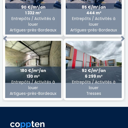
90 €/m²/an
85 €/m²/an
1 332 m²
444 m²
Entrepôts / Activités à
Entrepôts / Activités à
louer
louer
Artigues-près-Bordeaux
Artigues-près-Bordeaux
Previous
Ne
180 €/m²/an
92 €/m²/an
130 m²
6 299 m²
Entrepôts / Activités à
Entrepôts / Activités à
louer
louer
Artigues-près-Bordeaux
Tresses