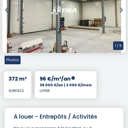
Previous
Nex
1
/ 6
Photos
372 m²
96 €/m²/an
36 000 €/an | 3 000 €/mois
SURFACE
LOYER
A louer - Entrepôts / Activités