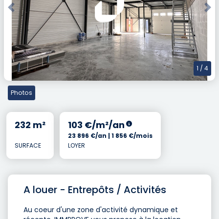
Previous
Nex
1
/ 4
Photos
232 m²
103 €/m²/an
23 896 €/an | 1 856 €/mois
SURFACE
LOYER
A louer - Entrepôts / Activités
Au coeur d'une zone d'activité dynamique et