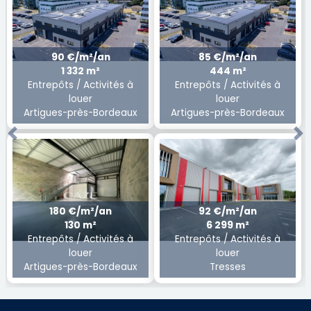
90 €/m²/an
85 €/m²/an
1 332 m²
444 m²
Entrepôts / Activités à
Entrepôts / Activités à
louer
louer
Artigues-près-Bordeaux
Artigues-près-Bordeaux
Previous
Ne
180 €/m²/an
92 €/m²/an
130 m²
6 299 m²
Entrepôts / Activités à
Entrepôts / Activités à
louer
louer
Artigues-près-Bordeaux
Tresses