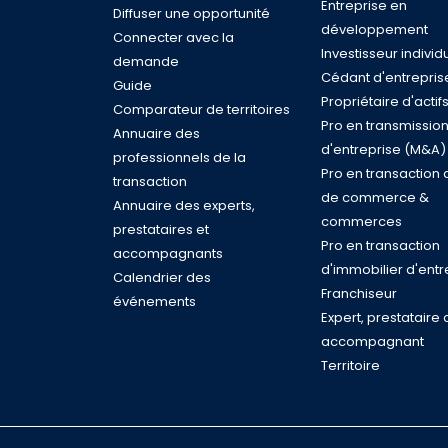
Entreprise en
Diffuser une opportunité
développement
Connecter avec la
Investisseur individ
demande
Cédant d'entrepris
Guide
Propriétaire d'actif
Comparateur de territoires
Pro en transmissio
Annuaire des
d'entreprise (M&A)
professionnels de la
Pro en transaction 
transaction
de commerce &
Annuaire des experts,
commerces
prestataires et
Pro en transaction
accompagnants
d'immobilier d'entr
Calendrier des
Franchiseur
événements
Expert, prestataire 
accompagnant
Territoire