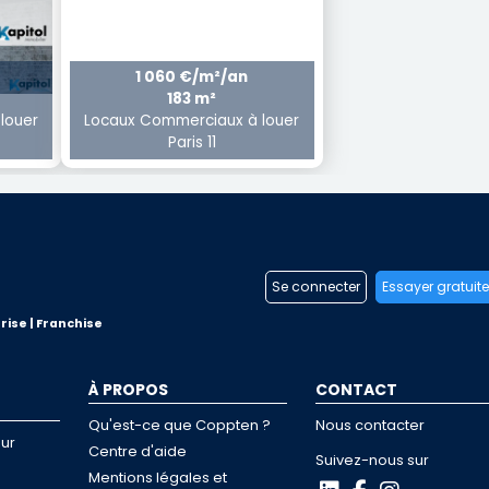
1 060 €/m²/an
183 m²
louer
Locaux Commerciaux à louer
Paris 11
Se connecter
Essayer gratuit
rise | Franchise
À PROPOS
CONTACT
Qu'est-ce que Coppten ?
Nous contacter
ur
Centre d'aide
Suivez-nous sur
Mentions légales et