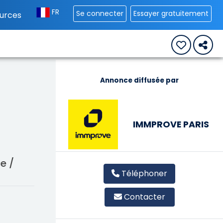
FR
Se connecter
Essayer gratuitement
urces
Annonce diffusée par
IMMPROVE PARIS
e /
Téléphoner
Contacter