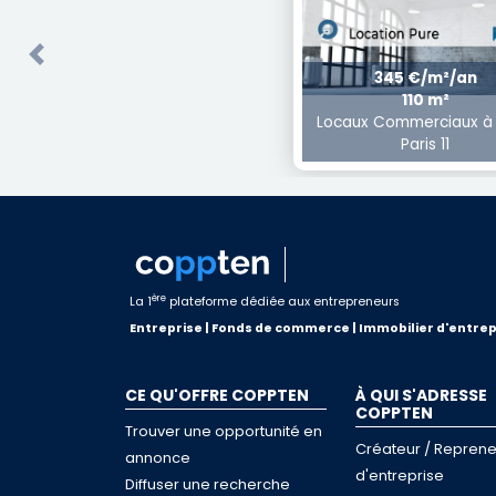
Previous
345 €/m²/an
110 m²
Locaux Commerciaux à 
Paris 11
ère
La 1
plateforme dédiée aux entrepreneurs
Entreprise | Fonds de commerce | Immobilier d'entrep
CE QU'OFFRE COPPTEN
À QUI S'ADRESSE
COPPTEN
Trouver une opportunité en
Créateur / Reprene
annonce
d'entreprise
Diffuser une recherche