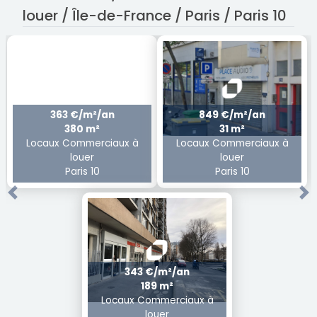
louer / Île-de-France / Paris / Paris 10
363 €/m²/an
849 €/m²/an
380 m²
31 m²
Locaux Commerciaux à
Locaux Commerciaux à
louer
louer
Paris 10
Paris 10
Previous
Ne
343 €/m²/an
189 m²
Locaux Commerciaux à
louer