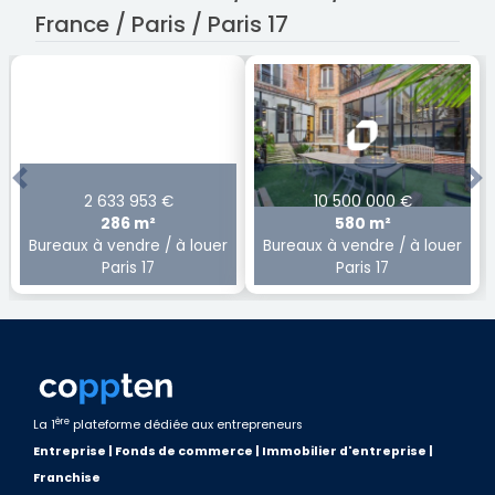
France / Paris / Paris 17
Previous
Ne
2 633 953 €
10 500 000 €
286 m²
580 m²
Bureaux à vendre / à louer
Bureaux à vendre / à louer
Paris 17
Paris 17
ère
La 1
plateforme dédiée aux entrepreneurs
Entreprise | Fonds de commerce | Immobilier d'entreprise |
Franchise