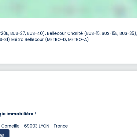
20E, BUS-27, BUS-40), Bellecour Charité (BUS-15, BUS-15E, BUS-35)
US-S1) Métro Bellecour (METRO-D, METRO-A)
ie immobilière !
e Corneille - 69003 LYON - France
es