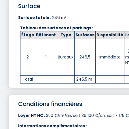
Surface
Surface totale :
246 m²
Tableau des surfaces et parkings :
Étage
Bâtiment
Type
Surfaces
Disponibilité
L
2
1
Bureaux
246,5
Immédiate
m
H
Total
246,5 m²
Conditions financières
Loyer HT HC :
350 €/m²/an, soit 86 100 €/an, soit 7 175 €
Informations complémentaires :