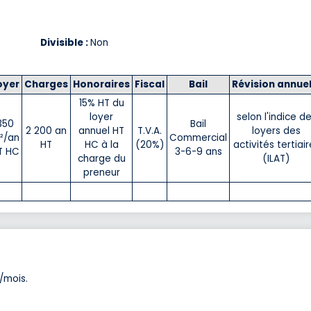
Divisible :
Non
oyer
Charges
Honoraires
Fiscal
Bail
Révision annuel
15% HT du
loyer
selon l'indice d
350
Bail
2 200 an
annuel HT
T.V.A.
loyers des
²/an
Commercial
HT
HC à la
(20%)
activités tertiair
T HC
3-6-9 ans
charge du
(ILAT)
preneur
/mois.