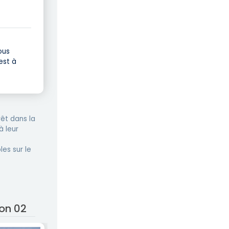
ous
est à
êt dans la
à leur
les sur le
yon 02