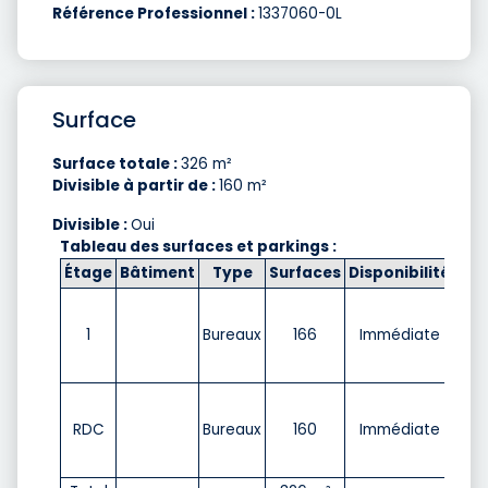
Référence Professionnel :
1337060-0L
Surface
Surface totale :
326 m²
Divisible à partir de :
160 m²
Divisible :
Oui
Tableau des surfaces et parkings :
Étage
Bâtiment
Type
Surfaces
Disponibilité
Loy
58
1
Bureaux
166
Immédiate
m²/
HT 
58
RDC
Bureaux
160
Immédiate
m²/
HT 