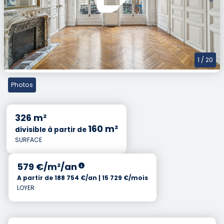
Previous
Nex
1
/ 20
Photos
326 m²
160 m²
divisible à partir de
SURFACE
579 €/m²/an
A partir de 188 754 €/an | 15 729 €/mois
LOYER