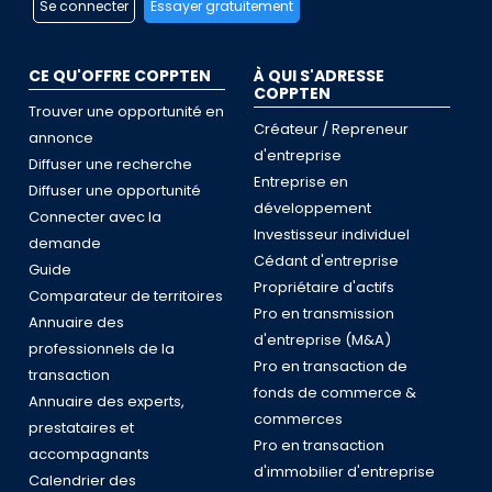
Se connecter
Essayer gratuitement
CE QU'OFFRE COPPTEN
À QUI S'ADRESSE
COPPTEN
Trouver une opportunité en
Créateur / Repreneur
annonce
d'entreprise
Diffuser une recherche
Entreprise en
Diffuser une opportunité
développement
Connecter avec la
Investisseur individuel
demande
Cédant d'entreprise
Guide
Propriétaire d'actifs
Comparateur de territoires
Pro en transmission
Annuaire des
d'entreprise (M&A)
professionnels de la
Pro en transaction de
transaction
fonds de commerce &
Annuaire des experts,
commerces
prestataires et
Pro en transaction
accompagnants
d'immobilier d'entreprise
Calendrier des