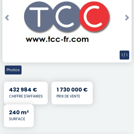
Previous
Nex
1
/ 1
Photos
432 984 €
1 730 000 €
CHIFFRE D'AFFAIRES
PRIX DE VENTE
240 m²
SURFACE