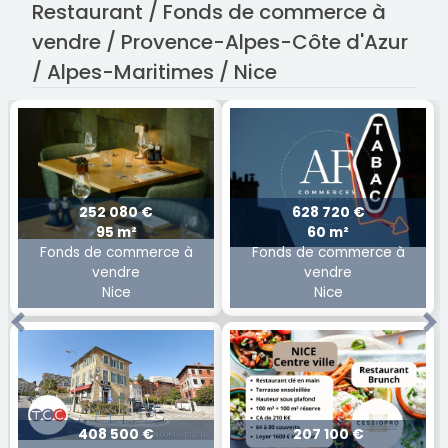
Restaurant / Fonds de commerce à
vendre / Provence-Alpes-Côte d'Azur
/ Alpes-Maritimes / Nice
252 080 €
628 720 €
95 m²
60 m²
Fonds de commerce à
Fonds de commerce à
vendre
vendre
Nice
Nice
Previous
Ne
408 500 €
207 100 €