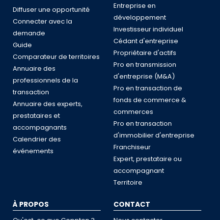
Entreprise en
Diffuser une opportunité
développement
Connecter avec la
Investisseur individuel
demande
Cédant d'entreprise
Guide
Propriétaire d'actifs
Comparateur de territoires
Pro en transmission
Annuaire des
d'entreprise (M&A)
professionnels de la
Pro en transaction de
transaction
fonds de commerce &
Annuaire des experts,
commerces
prestataires et
Pro en transaction
accompagnants
d'immobilier d'entreprise
Calendrier des
Franchiseur
événements
Expert, prestataire ou
accompagnant
Territoire
À PROPOS
CONTACT