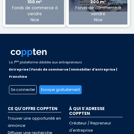
100 m²
200 m²
Fonds de commerce à
Fonds de commerce à
vendre
vendre
Nice
Nice
ère
La 1
plateforme dédiée aux entrepreneurs
Entreprise | Fonds de commerce | Immobilier d'entreprise |
Franchise
Se connecter
Essayer gratuitement
CE QU'OFFRE COPPTEN
À QUI S'ADRESSE
COPPTEN
Trouver une opportunité en
Créateur / Repreneur
annonce
d'entreprise
Diffuser une recherche