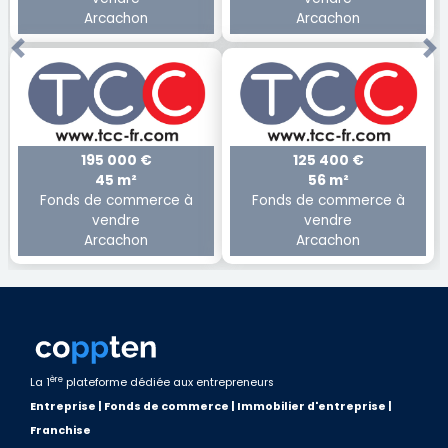
Arcachon
Arcachon
Previous
Ne
195 000 €
125 400 €
45 m²
56 m²
Fonds de commerce à
Fonds de commerce à
vendre
vendre
Arcachon
Arcachon
ère
La 1
plateforme dédiée aux entrepreneurs
Entreprise | Fonds de commerce | Immobilier d'entreprise |
Franchise