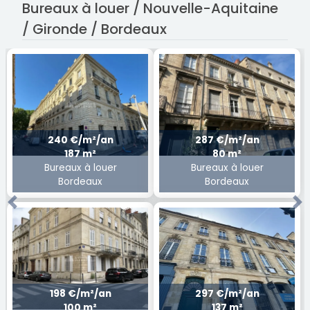
Bureaux à louer / Nouvelle-Aquitaine
/ Gironde / Bordeaux
240 €/m²/an
287 €/m²/an
187 m²
80 m²
Bureaux à louer
Bureaux à louer
Bordeaux
Bordeaux
Previous
Ne
198 €/m²/an
297 €/m²/an
100 m²
137 m²