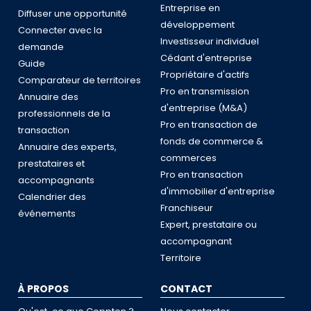
Entreprise en
Diffuser une opportunité
développement
Connecter avec la
Investisseur individuel
demande
Cédant d'entreprise
Guide
Propriétaire d'actifs
Comparateur de territoires
Pro en transmission
Annuaire des
d'entreprise (M&A)
professionnels de la
Pro en transaction de
transaction
fonds de commerce &
Annuaire des experts,
commerces
prestataires et
Pro en transaction
accompagnants
d'immobilier d'entreprise
Calendrier des
Franchiseur
événements
Expert, prestataire ou
accompagnant
Territoire
À PROPOS
CONTACT