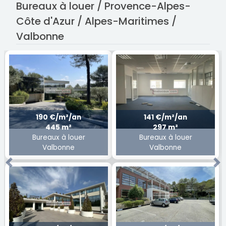
Bureaux à louer / Provence-Alpes-
Côte d'Azur / Alpes-Maritimes /
Valbonne
190 €/m²/an
141 €/m²/an
445 m²
297 m²
Bureaux à louer
Bureaux à louer
Valbonne
Valbonne
Previous
Ne