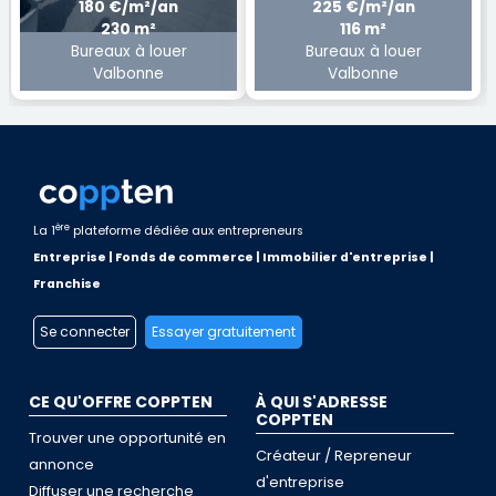
180 €/m²/an
225 €/m²/an
230 m²
116 m²
Bureaux à louer
Bureaux à louer
Valbonne
Valbonne
ère
La 1
plateforme dédiée aux entrepreneurs
Entreprise | Fonds de commerce | Immobilier d'entreprise |
Franchise
Se connecter
Essayer gratuitement
CE QU'OFFRE COPPTEN
À QUI S'ADRESSE
COPPTEN
Trouver une opportunité en
Créateur / Repreneur
annonce
d'entreprise
Diffuser une recherche