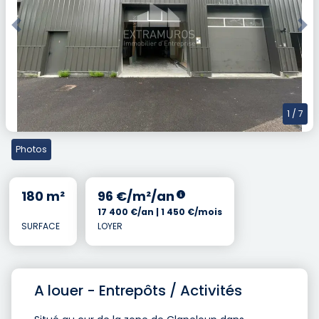
Previous
Nex
1
/ 7
Photos
180 m²
96 €/m²/an
17 400 €/an | 1 450 €/mois
SURFACE
LOYER
A louer - Entrepôts / Activités