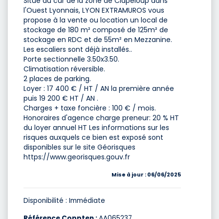
Situé au cur de la zone de Clapeloup dans
l'Ouest Lyonnais, LYON EXTRAMUROS vous
propose à la vente ou location un local de
stockage de 180 m² composé de 125m² de
stockage en RDC et de 55m² en Mezzanine.
Les escaliers sont déjà installés..
Porte sectionnelle 3.50x3.50.
Climatisation réversible.
2 places de parking.
Loyer : 17 400 € / HT / AN la première année
puis 19 200 € HT / AN .
Charges + taxe foncière : 100 € / mois.
Honoraires d'agence charge preneur: 20 % HT
du loyer annuel HT Les informations sur les
risques auxquels ce bien est exposé sont
disponibles sur le site Géorisques
https://www.georisques.gouv.fr
Mise à jour : 06/06/2025
Disponibilité : Immédiate
Référence Coppten :
AA065237