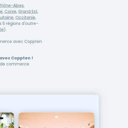
Rhône-Alpes
,
re
,
Corse
,
Grand Est
,
uitaine
,
Occitanie
,
es 5 régions d'outre-
te
).
mmerce avec Coppten
e avec Coppten !
ds de commerce