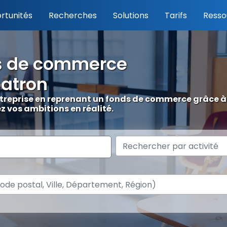
rtunités
Recherches
Solutions
Tarifs
Resso
s de commerce
patron
entreprise en reprenant un fonds de commerce grâce à
 vos ambitions en réalité.