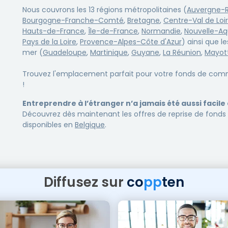
Nous couvrons les 13 régions métropolitaines (
Auvergne-
Bourgogne-Franche-Comté
,
Bretagne
,
Centre-Val de Loi
Hauts-de-France
,
Île-de-France
,
Normandie
,
Nouvelle-Aq
Pays de la Loire
,
Provence-Alpes-Côte d'Azur
) ainsi que l
mer (
Guadeloupe
,
Martinique
,
Guyane
,
La Réunion
,
Mayot
Trouvez l'emplacement parfait pour votre fonds de co
!
Entreprendre à l’étranger n’a jamais été aussi facil
Découvrez dès maintenant les offres de reprise de fon
disponibles en
Belgique
.
Diffusez sur
co
pp
ten