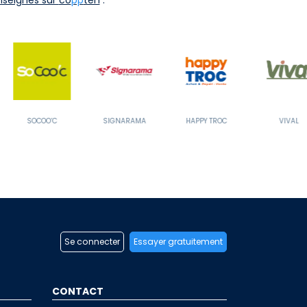
SIGNARAMA
HAPPY TROC
VIVAL
AUCHAN HYPERM
Se connecter
Essayer gratuitement
CONTACT