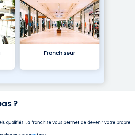
a
Franchiseur
pas ?
ls qualifiés. La franchise vous permet de devenir votre propre
nseignes sur
co
pp
ten
: