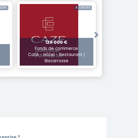
NDRE
A VENDRE
Next
120 000 €
Fonds de commerce
Café - Hôtel - Restaurant |
Biscarrosse
eprise ?