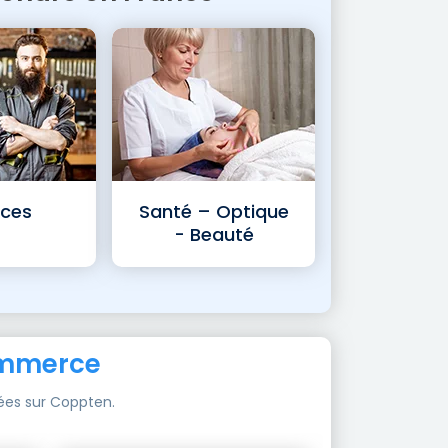
ices
Santé – Optique
- Beauté
ommerce
ées sur Coppten.