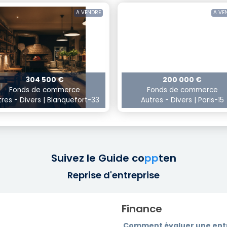
A VENDRE
A VE
304 500 €
200 000 €
Fonds de commerce
Fonds de commerce
tres - Divers | Blanquefort-33
Autres - Divers | Paris-15
Suivez le Guide
co
pp
ten
Reprise d'entreprise
Finance
Comment évaluer une entr