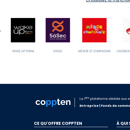
5ÀSEC
MÉDOR ET COMPAGNIE
L'AGENCE AUTOMOBILIÈRE
B
ère
La 1
plateforme dédiée aux e
Entreprise | Fonds de comme
CE QU'OFFRE COPPTEN
À QUI