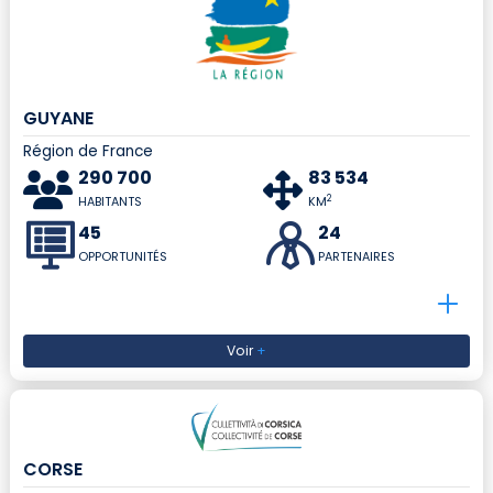
GUYANE
Région de France
290 700
83 534
2
HABITANTS
KM
45
24
OPPORTUNITÉS
PARTENAIRES
Voir
+
CORSE