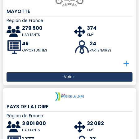
MAYOTTE
Région de France
279 500
374
2
HABITANTS
KM
45
24
OPPORTUNITÉS
PARTENAIRES
Voir
+
PAYS DE LA LOIRE
Région de France
3 801 800
32 082
2
HABITANTS
KM
1 377
33