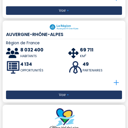
Voir
+
AUVERGNE-RHÔNE-ALPES
Région de France
8 032 400
69 711
2
HABITANTS
KM
4 134
49
OPPORTUNITÉS
PARTENAIRES
Voir
+