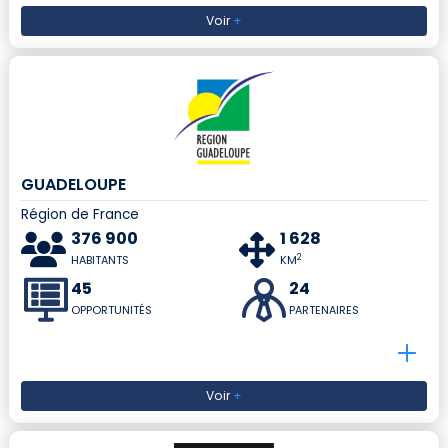
Voir
+
GUADELOUPE
Région de France
376 900
1 628
2
HABITANTS
KM
45
24
OPPORTUNITÉS
PARTENAIRES
Voir
+