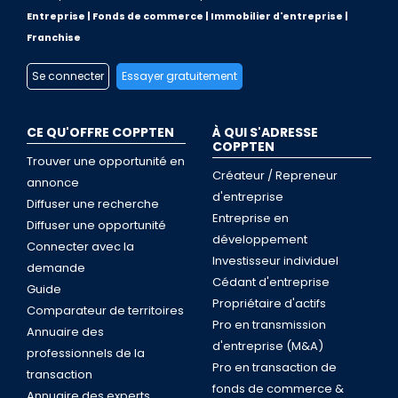
Entreprise | Fonds de commerce | Immobilier d'entreprise |
Franchise
Se connecter
Essayer gratuitement
CE QU'OFFRE COPPTEN
À QUI S'ADRESSE
COPPTEN
Trouver une opportunité en
Créateur / Repreneur
annonce
d'entreprise
Diffuser une recherche
Entreprise en
Diffuser une opportunité
développement
Connecter avec la
Investisseur individuel
demande
Cédant d'entreprise
Guide
Propriétaire d'actifs
Comparateur de territoires
Pro en transmission
Annuaire des
d'entreprise (M&A)
professionnels de la
Pro en transaction de
transaction
fonds de commerce &
Annuaire des experts,