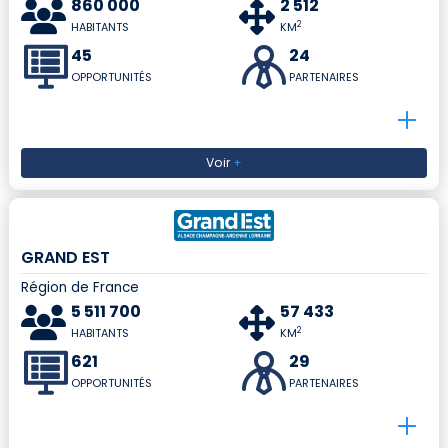
860 000
2 512
2
HABITANTS
KM
45
24
OPPORTUNITÉS
PARTENAIRES
Voir
+
GRAND EST
Région de France
5 511 700
57 433
2
HABITANTS
KM
621
29
OPPORTUNITÉS
PARTENAIRES