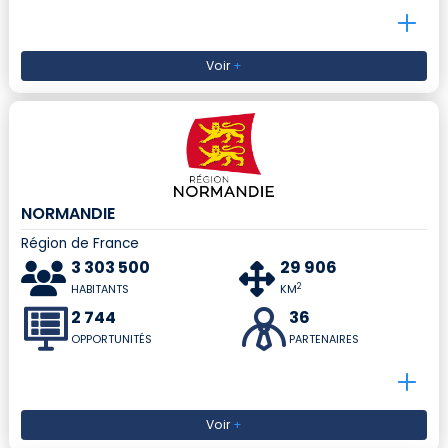
Voir
+
NORMANDIE
Région de France
3 303 500
29 906
2
HABITANTS
KM
2 744
36
OPPORTUNITÉS
PARTENAIRES
Voir
+