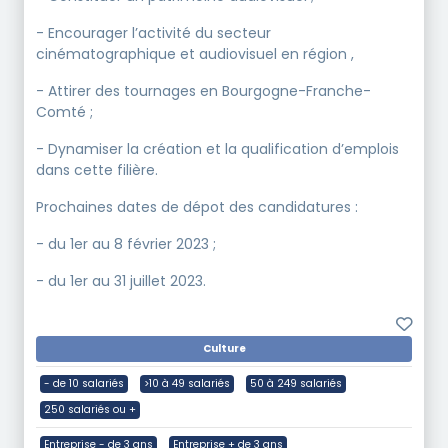
- Encourager l’activité du secteur
cinématographique et audiovisuel en région ,
- Attirer des tournages en Bourgogne-Franche-
Comté ;
- Dynamiser la création et la qualification d’emplois
dans cette filière.
Prochaines dates de dépot des candidatures :
- du 1er au 8 février 2023 ;
- du 1er au 31 juillet 2023.
Culture
- de 10 salariés
>10 à 49 salariés
50 à 249 salariés
250 salariés ou +
Entreprise - de 3 ans
Entreprise + de 3 ans