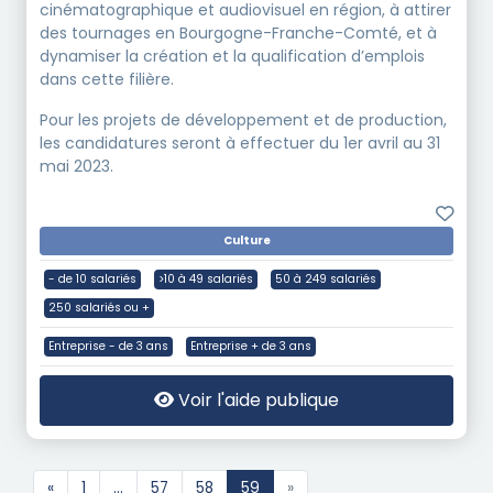
cinématographique et audiovisuel en région, à attirer
des tournages en Bourgogne-Franche-Comté, et à
dynamiser la création et la qualification d’emplois
dans cette filière.
Pour les projets de développement et de production,
les candidatures seront à effectuer du 1er avril au 31
mai 2023.
Culture
- de 10 salariés
>10 à 49 salariés
50 à 249 salariés
250 salariés ou +
Entreprise - de 3 ans
Entreprise + de 3 ans
Voir l'aide publique
«
1
...
57
58
59
»