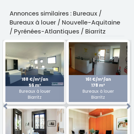
Annonces similaires : Bureaux /
Bureaux à louer / Nouvelle-Aquitaine
/ Pyrénées-Atlantiques / Biarritz
188 €/m²/an
161 €/m²/an
56 m²
178 m²
Bureaux à louer
Bureaux à louer
Biarritz
Biarritz
Previous
Ne