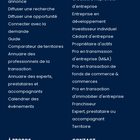
annonce
d'entreprise
Diffuser une recherche
Entreprise en
Diffuser une opportunité
développement
Connecter avec la
Investisseur individuel
demande
Cédant d'entreprise
Guide
Propriétaire d'actifs
Comparateur de territoires
Pro en transmission
Annuaire des
d'entreprise (M&A)
professionnels de la
Pro en transaction de
transaction
fonds de commerce &
Annuaire des experts,
commerces
prestataires et
Pro en transaction
accompagnants
d'immobilier d'entreprise
Calendrier des
Franchiseur
événements
Expert, prestataire ou
accompagnant
Territoire