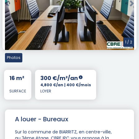
Previous
Nex
1
/ 2
Photos
16 m²
300 €/m²/an
4,800 €/an | 400 €/mois
SURFACE
LOYER
A louer - Bureaux
Sur la commune de BIARRITZ, en centre-ville,
au 3ème étage, CBRE IPC vous propose à la