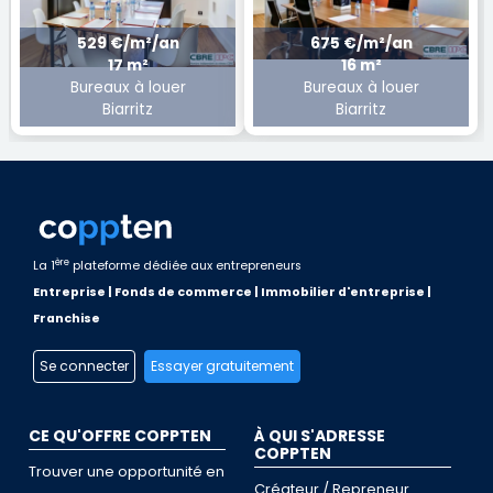
529 €/m²/an
675 €/m²/an
17 m²
16 m²
Bureaux à louer
Bureaux à louer
Biarritz
Biarritz
ère
La 1
plateforme dédiée aux entrepreneurs
Entreprise | Fonds de commerce | Immobilier d'entreprise |
Franchise
Se connecter
Essayer gratuitement
CE QU'OFFRE COPPTEN
À QUI S'ADRESSE
COPPTEN
Trouver une opportunité en
Créateur / Repreneur