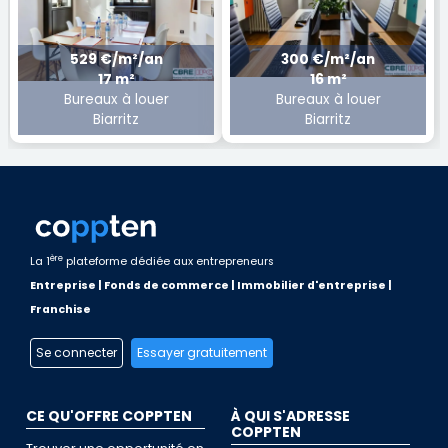
529 €/m²/an
300 €/m²/an
17 m²
16 m²
Bureaux à louer
Bureaux à louer
Biarritz
Biarritz
ère
La 1
plateforme dédiée aux entrepreneurs
Entreprise | Fonds de commerce | Immobilier d'entreprise |
Franchise
Se connecter
Essayer gratuitement
CE QU'OFFRE COPPTEN
À QUI S'ADRESSE
COPPTEN