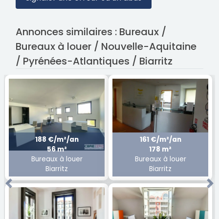
Annonces similaires : Bureaux /
Bureaux à louer / Nouvelle-Aquitaine
/ Pyrénées-Atlantiques / Biarritz
188 €/m²/an
161 €/m²/an
56 m²
178 m²
Bureaux à louer
Bureaux à louer
Biarritz
Biarritz
Previous
Ne