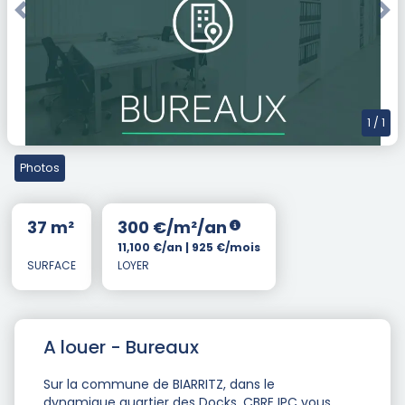
Previous
Nex
1
/ 1
Photos
37 m²
300 €/m²/an
11,100 €/an | 925 €/mois
SURFACE
LOYER
A louer - Bureaux
Sur la commune de BIARRITZ, dans le
dynamique quartier des Docks, CBRE IPC vous