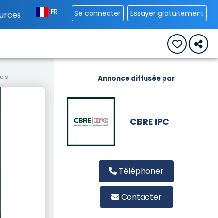
FR
Se connecter
Essayer gratuitement
urces
ois
Annonce diffusée par
CBRE IPC
Téléphoner
Contacter