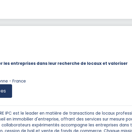
 les entreprises dans leur recherche de locaux et valoriser
onne - France
ces
E IPC est le leader en matière de transactions de locaux profess
l en immobilier d'entreprise, offrant des services sur mesure po
14 collaborateurs expérimentés accompagne les entreprises dans 
tion, cession de bail et vente de fonds de commerce. Chaque missi