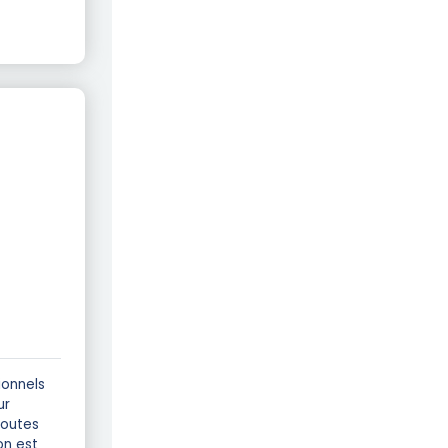
ionnels
ur
toutes
on est