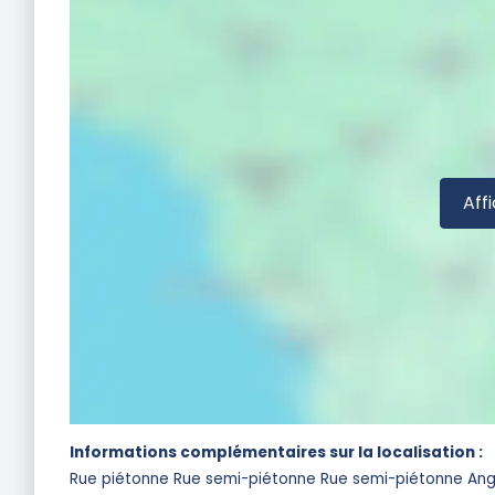
Affi
Informations complémentaires sur la localisation :
Rue piétonne Rue semi-piétonne Rue semi-piétonne Ang