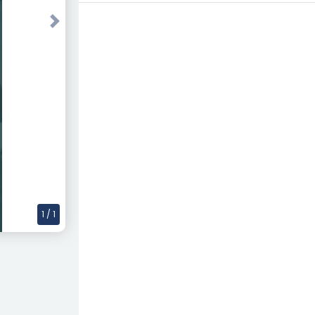
Next
1
/ 1