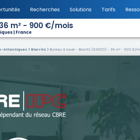
rtunités
Recherches
Solutions
Tarifs
Resso
- 36 m² - 900 €/mois
iques | France
s-Atlantiques
Biarritz
Bureau à louer - Biarritz (64200) - 36 m² - 900 €/m