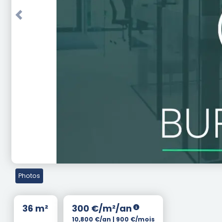
Previous
Photos
36 m²
300 €/m²/an
10,800 €/an | 900 €/mois