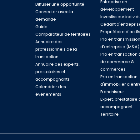
Entreprise en
Diffuser une opportunité
développement
Connecter avec la
Investisseur individ
demande
Cédant d'entrepris
Guide
Propriétaire d'actif
Comparateur de territoires
Pro en transmissio
Annuaire des
d'entreprise (M&A)
professionnels de la
Pro en transaction 
transaction
de commerce &
Annuaire des experts,
commerces
prestataires et
Pro en transaction
accompagnants
d'immobilier d'entr
Calendrier des
Franchiseur
événements
Expert, prestataire 
accompagnant
Territoire