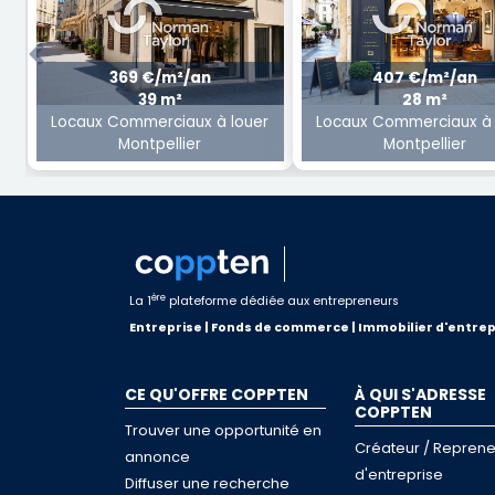
Previous
369 €/m²/an
407 €/m²/an
39 m²
28 m²
Locaux Commerciaux à louer
Locaux Commerciaux à 
Montpellier
Montpellier
ère
La 1
plateforme dédiée aux entrepreneurs
Entreprise | Fonds de commerce | Immobilier d'entrep
CE QU'OFFRE COPPTEN
À QUI S'ADRESSE
COPPTEN
Trouver une opportunité en
Créateur / Reprene
annonce
d'entreprise
Diffuser une recherche