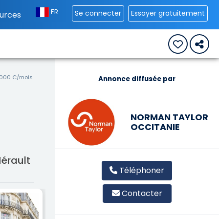
FR
Se connecter
Essayer gratuitement
urces
4 000 €/mois
Annonce diffusée par
NORMAN TAYLOR
OCCITANIE
Hérault
Téléphoner
Contacter