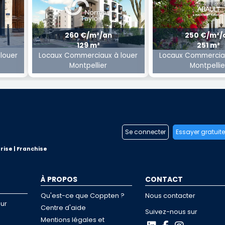
260 €/m²/an
250 €/m²/
129 m²
251 m²
louer
Locaux Commerciaux à louer
Locaux Commerciau
Montpellier
Montpellie
Se connecter
Essayer gratuit
rise | Franchise
À PROPOS
CONTACT
Qu'est-ce que Coppten ?
Nous contacter
ur
Centre d'aide
Suivez-nous sur
Mentions légales et