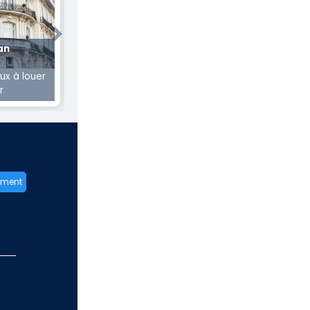
Next
an
x à louer
r
ement