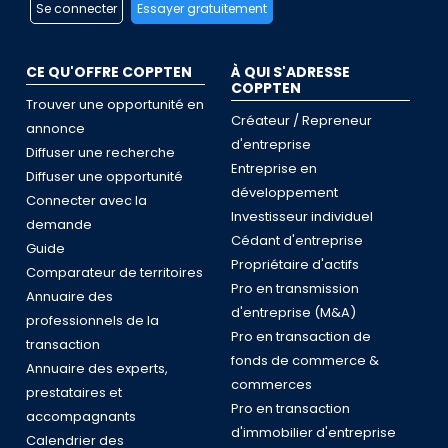
Se connecter
Essayer gratuitement
CE QU'OFFRE COPPTEN
À QUI S'ADRESSE
COPPTEN
Trouver une opportunité en
Créateur / Repreneur
annonce
d'entreprise
Diffuser une recherche
Entreprise en
Diffuser une opportunité
développement
Connecter avec la
Investisseur individuel
demande
Cédant d'entreprise
Guide
Propriétaire d'actifs
Comparateur de territoires
Pro en transmission
Annuaire des
d'entreprise (M&A)
professionnels de la
Pro en transaction de
transaction
fonds de commerce &
Annuaire des experts,
commerces
prestataires et
Pro en transaction
accompagnants
d'immobilier d'entreprise
Calendrier des