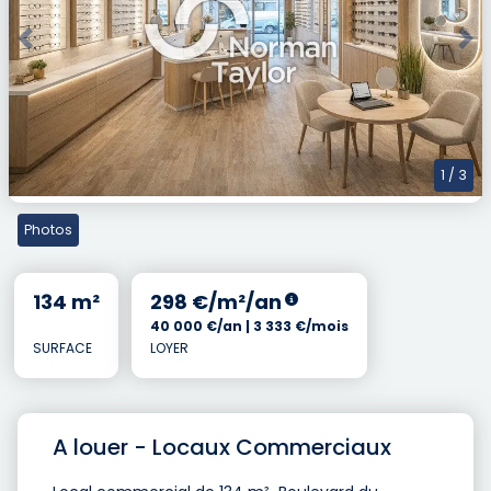
Previous
Nex
1
/ 3
Photos
134 m²
298 €/m²/an
40 000 €/an | 3 333 €/mois
SURFACE
LOYER
A louer - Locaux Commerciaux