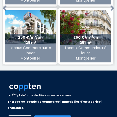
Montpellier
Montpellier
Previous
Ne
260 €/m²/an
250 €/m²/an
129 m²
251 m²
Locaux Commerciaux à
Locaux Commerciaux à
louer
louer
Montpellier
Montpellier
ère
La 1
plateforme dédiée aux entrepreneurs
Entreprise | Fonds de commerce | Immobilier d'entreprise |
Franchise