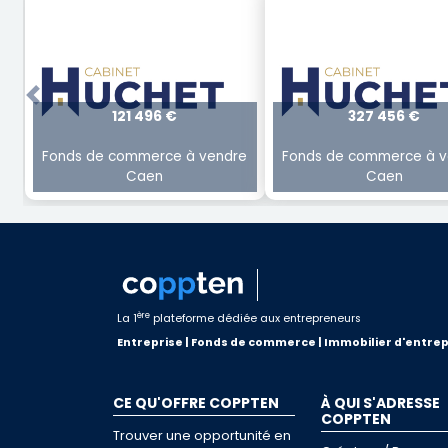
Previous
121 496 €
327 456 €
Fonds de commerce à vendre
Fonds de commerce à v
Caen
Caen
ère
La 1
plateforme dédiée aux entrepreneurs
Entreprise | Fonds de commerce | Immobilier d'entrep
CE QU'OFFRE COPPTEN
À QUI S'ADRESSE
COPPTEN
Trouver une opportunité en