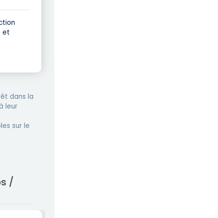
ction
 et
êt dans la
à leur
les sur le
s /