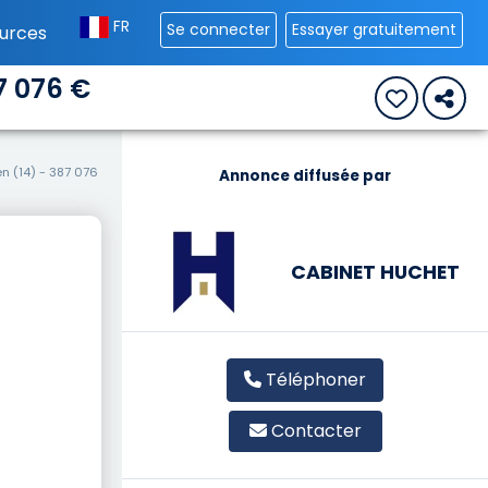
FR
Se connecter
Essayer gratuitement
urces
7 076 €
 (14) - 387 076
Annonce diffusée par
CABINET HUCHET
Téléphoner
Contacter