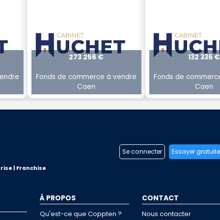
273 256 €
132 336 €
endre
Fonds de commerce à vendre
Fonds de commerce
Caen
Caen
Se connecter
Essayer gratuit
rise | Franchise
À PROPOS
CONTACT
Qu'est-ce que Coppten ?
Nous contacter