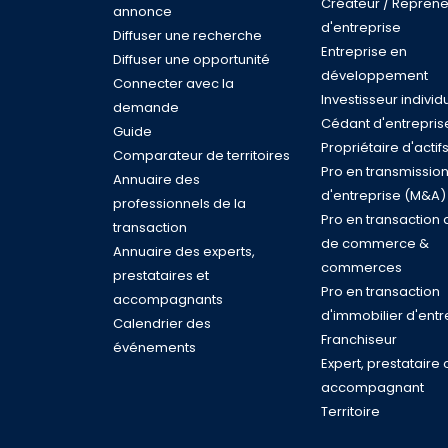
Créateur / Reprene
annonce
d'entreprise
Diffuser une recherche
Entreprise en
Diffuser une opportunité
développement
Connecter avec la
Investisseur individ
demande
Cédant d'entrepris
Guide
Propriétaire d'actif
Comparateur de territoires
Pro en transmissio
Annuaire des
d'entreprise (M&A)
professionnels de la
Pro en transaction 
transaction
de commerce &
Annuaire des experts,
commerces
prestataires et
Pro en transaction
accompagnants
d'immobilier d'entr
Calendrier des
Franchiseur
événements
Expert, prestataire 
accompagnant
Territoire