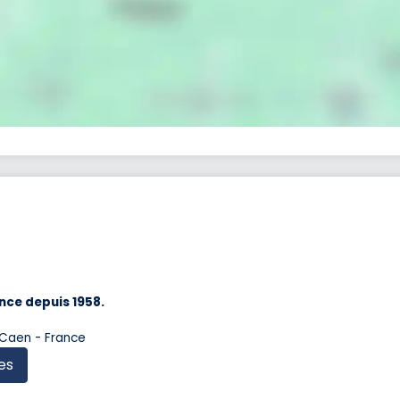
nce depuis 1958.
 Caen - France
es