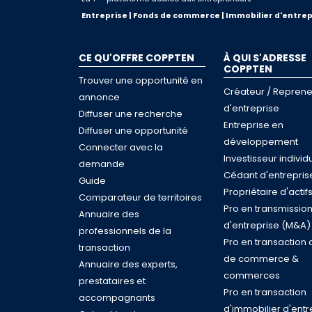
Entreprise | Fonds de commerce | Immobilier d'entrep
CE QU'OFFRE COPPTEN
À QUI S'ADRESSE
COPPTEN
Trouver une opportunité en
Créateur / Reprene
annonce
d'entreprise
Diffuser une recherche
Entreprise en
Diffuser une opportunité
développement
Connecter avec la
Investisseur individ
demande
Cédant d'entrepris
Guide
Propriétaire d'actif
Comparateur de territoires
Pro en transmissio
Annuaire des
d'entreprise (M&A)
professionnels de la
Pro en transaction 
transaction
de commerce &
Annuaire des experts,
commerces
prestataires et
Pro en transaction
accompagnants
d'immobilier d'entr