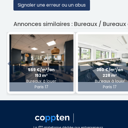
Signaler une erreur ou un abus
Annonces similaires : Bureaux / Bureaux à
Previous
569 €/m²/an
360 €/m²/an
153 m²
228 m²
Bureaux à louer
Bureaux à louer
Paris 17
Paris 17
ère
La 1
plateforme dédiée aux entrepreneurs