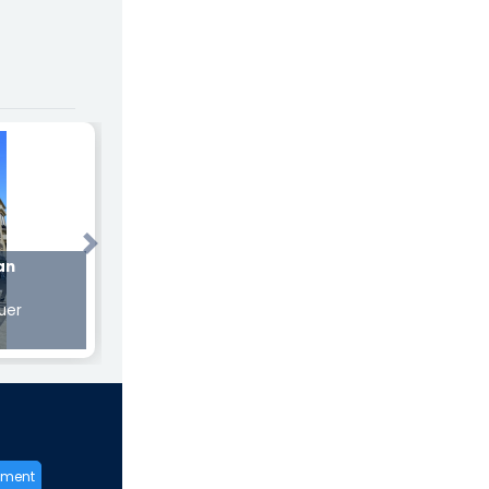
Next
an
uer
ement