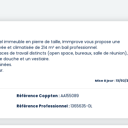
l immeuble en pierre de taille, Immprove vous propose une
 et climatisée de 214 m² en bail professionnel.
s de travail distincts (open space, bureaux, salle de réunion),
ne douche et un vestiaire.
inées.
r.
Mise à jour : 13/02/
Référence Coppten :
AA155089
Référence Professionnel :
1365635-0L