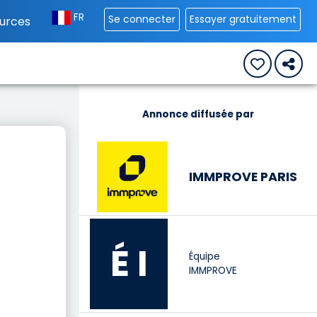
FR
Se connecter
Essayer gratuitement
urces
Annonce diffusée par
IMMPROVE PARIS
É I
Équipe
IMMPROVE