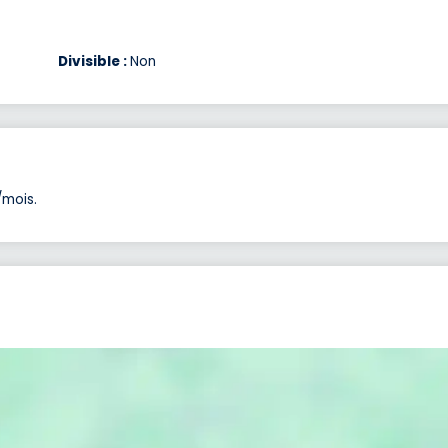
Divisible :
Non
/mois.