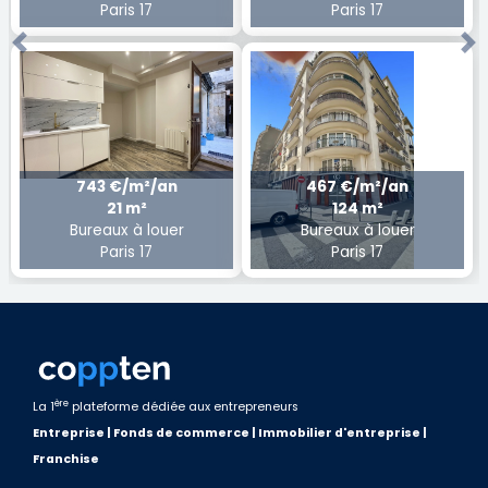
Paris 17
Paris 17
Previous
Ne
743 €/m²/an
467 €/m²/an
21 m²
124 m²
Bureaux à louer
Bureaux à louer
Paris 17
Paris 17
ère
La 1
plateforme dédiée aux entrepreneurs
Entreprise | Fonds de commerce | Immobilier d'entreprise |
Franchise