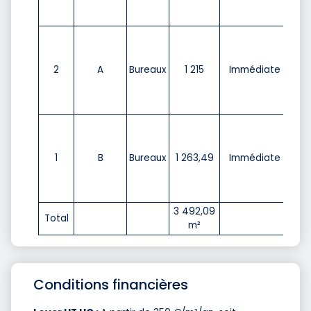
35
2
A
Bureaux
1 215
Immédiate
m²/
HT 
35
1
B
Bureaux
1 263,49
Immédiate
m²/
HT 
3 492,09
Total
m²
Conditions financières