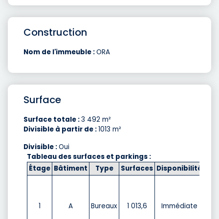
Construction
Nom de l'immeuble :
ORA
Surface
Surface totale :
3 492 m²
Divisible à partir de :
1013 m²
Divisible :
Oui
Tableau des surfaces et parkings :
Étage
Bâtiment
Type
Surfaces
Disponibilité
Loy
35
1
A
Bureaux
1 013,6
Immédiate
m²/
HT 