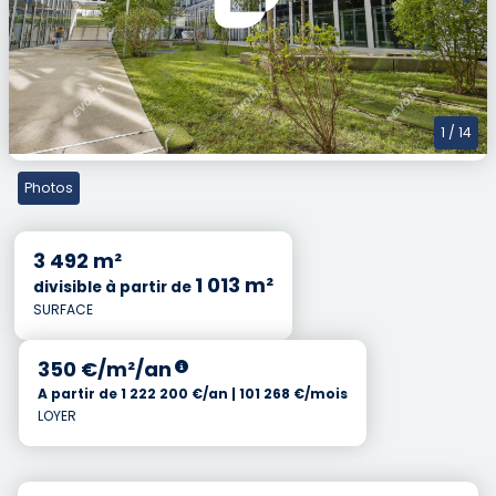
Previous
Nex
1
/ 14
Photos
3 492 m²
1 013 m²
divisible à partir de
SURFACE
350 €/m²/an
A partir de 1 222 200 €/an | 101 268 €/mois
LOYER