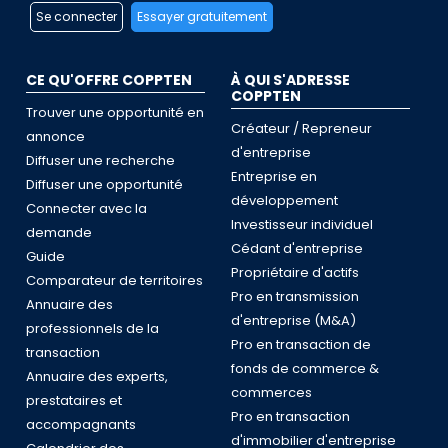
Se connecter
Essayer gratuitement
CE QU'OFFRE COPPTEN
À QUI S'ADRESSE
COPPTEN
Trouver une opportunité en
Créateur / Repreneur
annonce
d'entreprise
Diffuser une recherche
Entreprise en
Diffuser une opportunité
développement
Connecter avec la
Investisseur individuel
demande
Cédant d'entreprise
Guide
Propriétaire d'actifs
Comparateur de territoires
Pro en transmission
Annuaire des
d'entreprise (M&A)
professionnels de la
Pro en transaction de
transaction
fonds de commerce &
Annuaire des experts,
commerces
prestataires et
Pro en transaction
accompagnants
d'immobilier d'entreprise