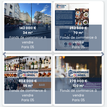
143 000 €
252 600 €
34 m²
70 m²
Fonds de commerce à
Fonds de commerce à
vendre
vendre
Paris 05
Paris 05
Previous
Ne
804 000 €
279 000 €
95 m²
120 m²
Fonds de commerce à
Fonds de commerce à
vendre
vendre
Paris 05
Paris 05