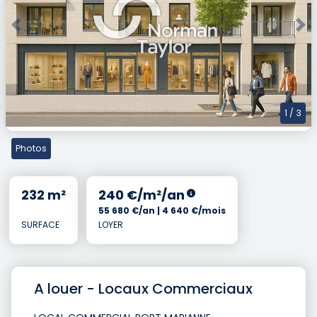
Previous
Nex
1
/ 3
Photos
232 m²
240 €/m²/an
55 680 €/an | 4 640 €/mois
SURFACE
LOYER
A louer - Locaux Commerciaux