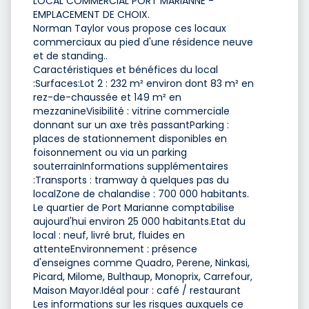
LOCAL COMMERCIAL PORT MARIANNE -
EMPLACEMENT DE CHOIX.
Norman Taylor vous propose ces locaux
commerciaux au pied d'une résidence neuve
et de standing..
Caractéristiques et bénéfices du local
:Surfaces:Lot 2 : 232 m² environ dont 83 m² en
rez-de-chaussée et 149 m² en
mezzanineVisibilité : vitrine commerciale
donnant sur un axe très passantParking :
places de stationnement disponibles en
foisonnement ou via un parking
souterrainInformations supplémentaires
:Transports : tramway à quelques pas du
localZone de chalandise : 700 000 habitants.
Le quartier de Port Marianne comptabilise
aujourd'hui environ 25 000 habitants.Etat du
local : neuf, livré brut, fluides en
attenteEnvironnement : présence
d'enseignes comme Quadro, Perene, Ninkasi,
Picard, Milome, Bulthaup, Monoprix, Carrefour,
Maison Mayor.Idéal pour : café / restaurant
Les informations sur les risques auxquels ce