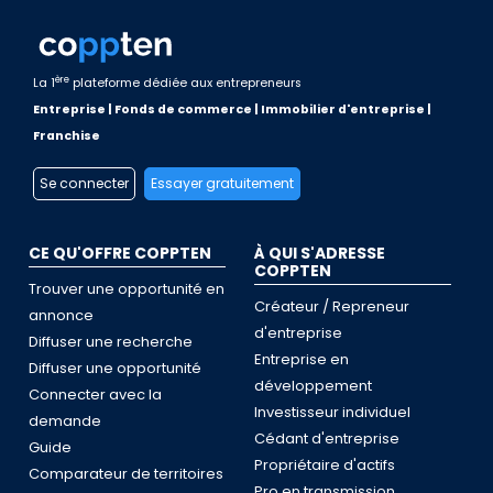
ère
La 1
plateforme dédiée aux entrepreneurs
Entreprise | Fonds de commerce | Immobilier d'entreprise |
Franchise
Se connecter
Essayer gratuitement
CE QU'OFFRE COPPTEN
À QUI S'ADRESSE
COPPTEN
Trouver une opportunité en
Créateur / Repreneur
annonce
d'entreprise
Diffuser une recherche
Entreprise en
Diffuser une opportunité
développement
Connecter avec la
Investisseur individuel
demande
Cédant d'entreprise
Guide
Propriétaire d'actifs
Comparateur de territoires
Pro en transmission